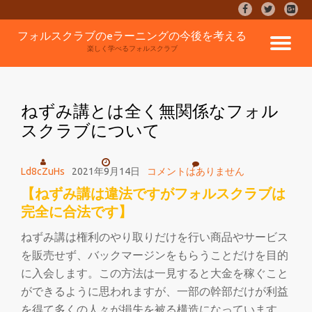
fa-
fa-
fa-
facebook
twitter
google
コ
フォルスクラブのeラーニングの今後を考える
plus-
ナ
ン
楽しく学べるフォルスクラブ
square
テ
ン
ビ
ツ
へ
ねずみ講とは全く無関係なフォル
ゲ
ス
スクラブについて
キ
ッ
ー
プ
Ld8cZuHs
2021年9月14日
コメントはありません
シ
【ねずみ講は違法ですがフォルスクラブは
完全に合法です】
ョ
ねずみ講は権利のやり取りだけを行い商品やサービス
ン
を販売せず、バックマージンをもらうことだけを目的
に入会します。この方法は一見すると大金を稼ぐこと
を
ができるように思われますが、一部の幹部だけが利益
を得て多くの人々が損失を被る構造になっています。