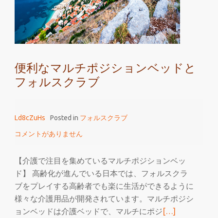
マ
ル
チ
リ
ン
便利なマルチポジションベッドと
ガ
フォルスクラブ
ル
の
関
Ld8cZuHs
Posted in
フォルスクラブ
係
コメントがありません
【介護で注目を集めているマルチポジションベッ
ド】 高齢化が進んでいる日本では、フォルスクラ
ブをプレイする高齢者でも楽に生活ができるように
様々な介護用品が開発されています。マルチポジシ
続
ョンベッドは介護ベッドで、マルチにポジ
[…]