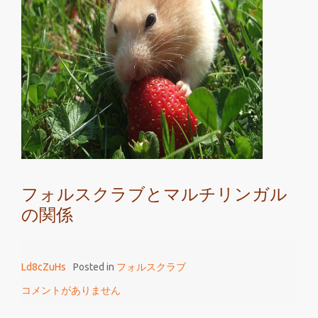
な
才
能
と
フ
ォ
ル
ス
ク
ラ
フォルスクラブとマルチリンガル
ブ
の関係
と
の
関
Ld8cZuHs
Posted in
フォルスクラブ
係
コメントがありません