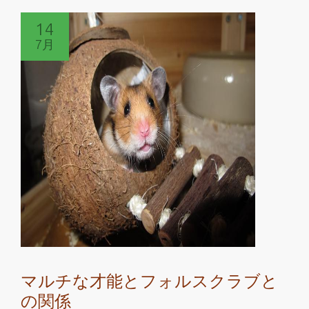
読
14
む
7月
フ
ォ
ル
ス
ク
ラ
ブ
で
マ
ル
チ
タ
ス
マルチな才能とフォルスクラブと
ク
の関係
を