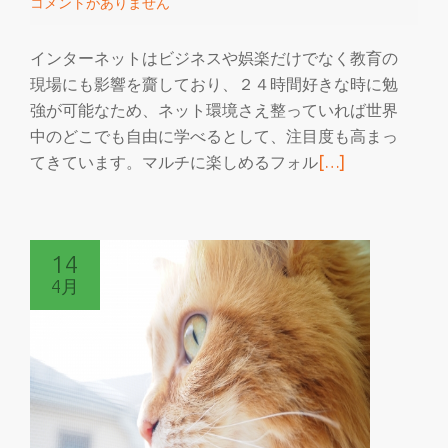
コメントがありません
み
な
インターネットはビジネスや娯楽だけでなく教育の
が
現場にも影響を齎しており、２４時間好きな時に勉
ら
強が可能なため、ネット環境さえ整っていれば世界
英
中のどこでも自由に学べるとして、注目度も高まっ
語
続
てきています。マルチに楽しめるフォル
[…]
が
き
学
を
べ
読
る
14
む
4月
小
学
生
の
英
語
教