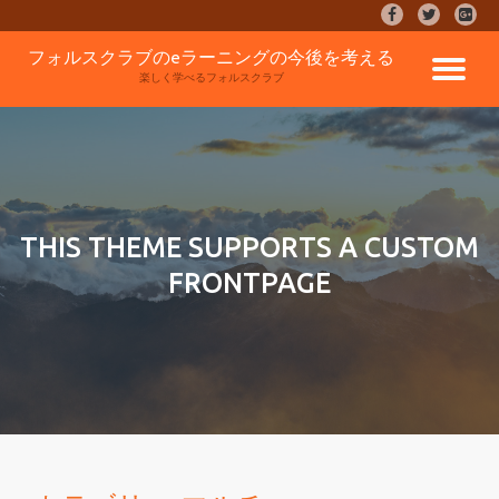
fa-
fa-
fa-
facebook
twitter
google
コ
フォルスクラブのeラーニングの今後を考える
plus-
ナ
ン
楽しく学べるフォルスクラブ
square
テ
ン
ビ
ツ
へ
ゲ
ス
キ
ッ
ー
THIS THEME SUPPORTS A CUSTOM
プ
FRONTPAGE
シ
ョ
ン
を