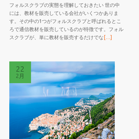
フォルスクラブの実態を理解しておきたい 世の中
には、教材を販売している会社がいくつかありま
す。その中の1つがフォルスクラブと呼ばれるとこ
ろで通信教材を販売しているのが特徴です。フォル
続
スクラブが、単に教材を販売するだけでな
[…]
き
を
読
22
む
2月
フ
ォ
ル
ス
ク
ラ
ブ
と