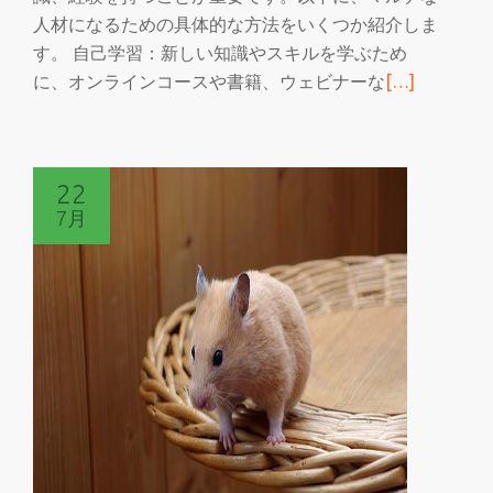
め
人材になるための具体的な方法をいくつか紹介しま
の
す。 自己学習：新しい知識やスキルを学ぶため
具
続
に、オンラインコースや書籍、ウェビナーな
[…]
体
き
的
を
な
読
方
22
む
法
7月
フ
ォ
ル
ス
ク
ラ
ブ
で
マ
ル