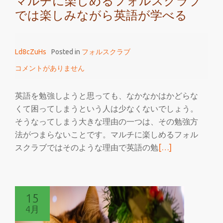
マルチに楽しめるフォルスクラブ
では楽しみながら英語が学べる
Ld8cZuHs
Posted in
フォルスクラブ
コメントがありません
英語を勉強しようと思っても、なかなかはかどらな
くて困ってしまうという人は少なくないでしょう。
そうなってしまう大きな理由の一つは、その勉強方
法がつまらないことです。マルチに楽しめるフォル
続
スクラブではそのような理由で英語の勉
[…]
き
を
読
15
む
4月
マ