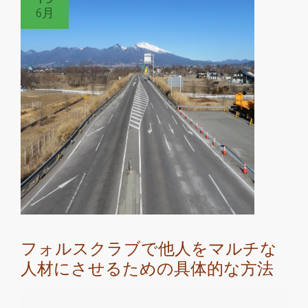
6月
マ
ル
チ
ス
キ
ル
能
力
を
磨
い
て
フ
フォルスクラブで他人をマルチな
ォ
人材にさせるための具体的な方法
ル
ス
ク