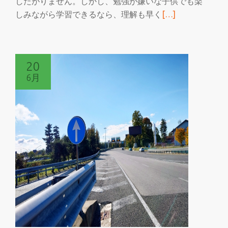
したがりません。しかし、勉強が嫌いな子供でも楽
ブ
続
しみながら学習できるなら、理解も早く
[…]
き
を
読
20
む
6月
家
族
で
学
べ
る
マ
ル
チ
に
楽
し