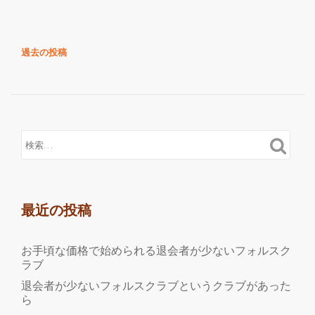
き
を
読
投
過去の投稿
む
稿
便
ナ
利
ビ
な
ゲ
ー
マ
シ
ル
ョ
チ
ン
ポ
最近の投稿
ジ
シ
ョ
お手頃な価格で始められる退会者が少ないフォルスク
ン
ラブ
ベ
退会者が少ないフォルスクラブというクラブがあった
ら
ッ