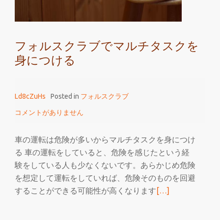
チ
な
人
フォルスクラブでマルチタスクを
材
身につける
に
な
る
Ld8cZuHs
Posted in
フォルスクラブ
た
め
コメントがありません
の
具
車の運転は危険が多いからマルチタスクを身につけ
体
る 車の運転をしていると、危険を感じたという経
的
験をしている人も少なくないです。あらかじめ危険
な
を想定して運転をしていれば、危険そのものを回避
方
続
することができる可能性が高くなります
[…]
法
き
を