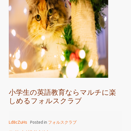
ル
チ
に
楽
し
め
る
フ
ォ
ル
ス
ク
小学生の英語教育ならマルチに楽
ラ
しめるフォルスクラブ
ブ
で
は
Ld8cZuHs
Posted in
フォルスクラブ
楽
し