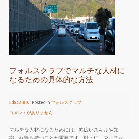
ラ
ブ
で
他
人
を
マ
ル
フォルスクラブでマルチな人材に
チ
なるための具体的な方法
な
人
材
Ld8cZuHs
Posted in
フォルスクラブ
に
さ
コメントがありません
せ
る
マルチな人材になるためには、幅広いスキルや知
た
識、経験を持つことが重要です。以下に、マルチな