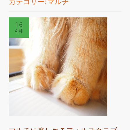
カテゴリー:
マルチ
切
り
16
替
4月
え