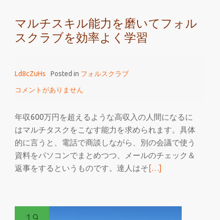
め
マルチスキル能力を磨いてフォル
る
スクラブを効率よく学習
フ
ォ
ル
Ld8cZuHs
Posted in
フォルスクラブ
ス
ク
コメントがありません
ラ
ブ
年収600万円を超えるような高収入の人間になるに
はマルチタスクをこなす能力を求められます。具体
的に言うと、電話で商談しながら、別の会議で使う
資料をパソコンでまとめつつ、メールのチェック＆
続
返事をするというものです。達人はそ
[…]
き
を
読
19
む