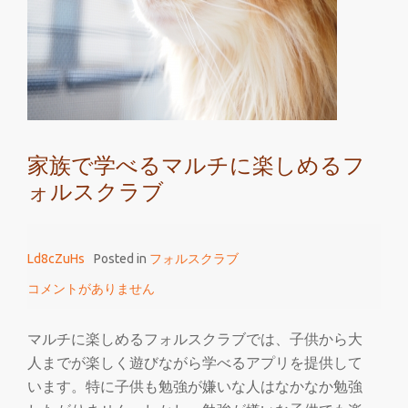
育
な
ら
マ
ル
チ
家族で学べるマルチに楽しめるフ
に
ォルスクラブ
楽
し
め
Ld8cZuHs
Posted in
フォルスクラブ
る
フ
コメントがありません
ォ
ル
マルチに楽しめるフォルスクラブでは、子供から大
ス
人までが楽しく遊びながら学べるアプリを提供して
ク
います。特に子供も勉強が嫌いな人はなかなか勉強
ラ