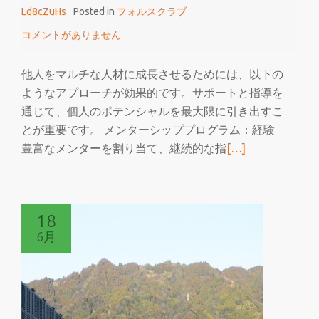
Ld8cZuHs
Posted in
フォルスクラブ
ラ
ブ
コメントがありません
を
効
他人をマルチな人材に成長させるためには、以下の
率
ようなアプローチが効果的です。サポートと指導を
よ
通じて、個人のポテンシャルを最大限に引き出すこ
く
とが重要です。 メンターシッププログラム：経験
学
続
豊富なメンターを割り当て、継続的な指
[…]
習
き
を
読
18
む
6月
フ
ォ
ル
ス
ク