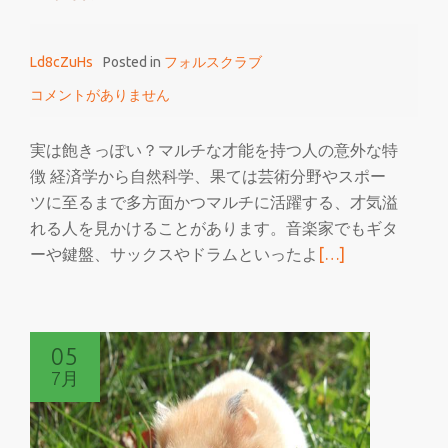
身
に
Ld8cZuHs
Posted in
フォルスクラブ
つ
け
コメントがありません
る
実は飽きっぽい？マルチな才能を持つ人の意外な特
徴 経済学から自然科学、果ては芸術分野やスポー
ツに至るまで多方面かつマルチに活躍する、才気溢
れる人を見かけることがあります。音楽家でもギタ
続
ーや鍵盤、サックスやドラムといったよ
[…]
き
を
読
05
む
7月
マ
ル
チ