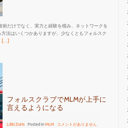
に
着
て
フ
技術だけでなく、実力と経験を積み、ネットワークを
ォ
る方法はいくつかありますが、少なくともフォルスク
ル
続
。
[…]
ス
き
ク
を
ラ
読
ブ
む
を
MLM
プ
な
レ
ど
イ
フォルスクラブでMLMが上手に
の
す
言えるようになる
音
る
楽
団
Ld8cZuHs
Posted in
MLM
コメントがありません