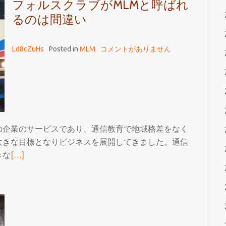
フォルスクラブがMLMと呼ばれ
ス
るのは間違い
ク
ラ
ブ
Ld8cZuHs
Posted in
MLM
コメントがありません
と
MLM
の
噂
は
誤
の企業のサービスであり、通信教育で地域格差をなく
解
大きな目標となりビジネスを展開してきました。通信
続
きな
[…]
き
を
読
む
フ