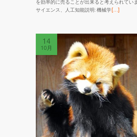
を効率的に売ることが出来ると考えられています
続
サイエンス、人工知能説明: 機械学
[…]
き
を
読
14
む
10月
MLM
を
使
っ
て
フ
ォ
ル
ス
ク
ラ
ブ