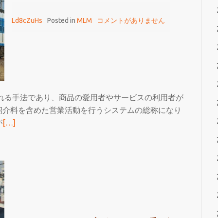
で
Ld8cZuHs
Posted in
MLM
コメントがありません
は
な
い
れる手法であり、商品の愛用者やサービスの利用者が
紹介料を含めた営業活動を行うシステムの総称になり
続
が
[…]
き
を
読
む
フ
ォ
ル