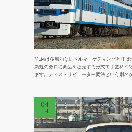
ラ
ブ
で
MLM
が
上
手
に
MLMは多層的なレベルマーケティングと呼ば
言
新規の会員に商品を販売する形式で手数料や
え
ます。ディストリビューター商法という別名
る
よ
う
に
04
な
1月
る