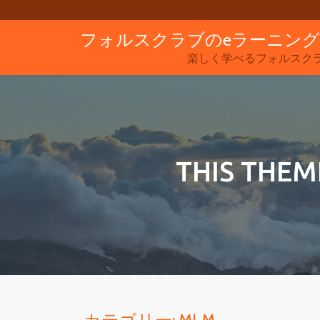
フォルスクラブのeラーニン
コ
ン
楽しく学べるフォルスク
テ
ン
ツ
へ
ス
THIS THEM
キ
ッ
プ