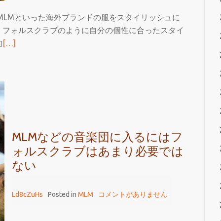
MLMといった海外ブランドの服をスタイリッシュに
、フォルスクラブのように自分の個性に合ったスタイ
続
的
[…]
き
を
読
む
MLM
を
ス
MLMなどの音楽団に入るにはフ
タ
ォルスクラブはあまり必要では
イ
ない
リ
ッ
Ld8cZuHs
Posted in
MLM
コメントがありません
シ
ュ