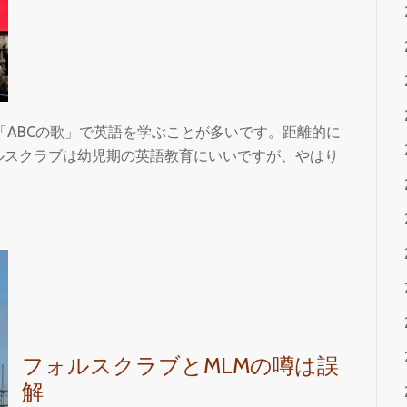
に
入
る
に
は
フ
「ABCの歌」で英語を学ぶことが多いです。距離的に
ォ
ルスクラブは幼児期の英語教育にいいですが、やはり
ル
ス
ク
ラ
ブ
は
あ
ま
り
フォルスクラブとMLMの噂は誤
必
解
要