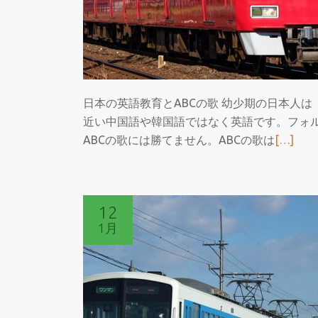
日本の英語教育とABCの歌 幼少期の日本人は
近い中国語や韓国語ではなく英語です。フォ
続
ABCの歌には勝てません。ABCの歌は
[…]
き
を
読
12
む
1月
フ
ォ
ル
ス
ク