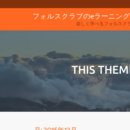
フォルスクラブのeラーニン
コ
ン
楽しく学べるフォルスク
テ
ン
ツ
へ
ス
THIS THEM
キ
ッ
プ