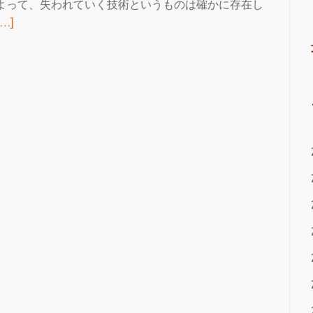
よって、失われていく技術というものは確かに存在し
続
[…]
き
を
読
む
世
間
の
評
判
を
集
め
て
い
る
ハ