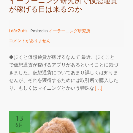
イーラーニング研究所で仮想通貨
が稼げる日は来るのか
Ld8cZuHs
Posted in
イーラーニング研究所
コメントがありません
◆歩くと仮想通貨が稼げるなんて 最近、歩くこと
で仮想通貨が稼げるアプリがあるということに気づ
きました。仮想通貨についてあまり詳しくは知りま
せんが、それを獲得するためには取引所で購入した
続
り、もしくはマイニングとかいう特殊な
[…]
き
を
読
13
む
6月
イ