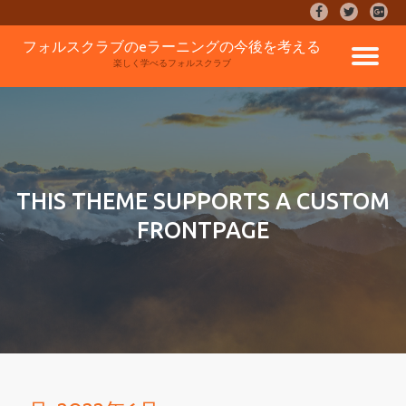
fa-
fa-
fa-
facebook
twitter
google
コ
フォルスクラブのeラーニングの今後を考える
plus-
ナ
ン
楽しく学べるフォルスクラブ
square
テ
ン
ビ
ツ
へ
ゲ
ス
キ
ッ
ー
THIS THEME SUPPORTS A CUSTOM
プ
FRONTPAGE
シ
ョ
ン
を