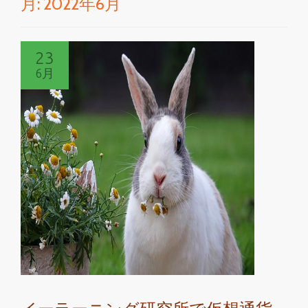
月:
2022年6月
切
り
23
替
6月
え