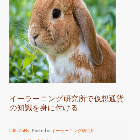
ー
ラ
ー
ニ
ン
グ
研
究
所
で
仮
想
イーラーニング研究所で仮想通貨
通
の知識を身に付ける
貨
が
稼
Ld8cZuHs
Posted in
イーラーニング研究所
げ
る