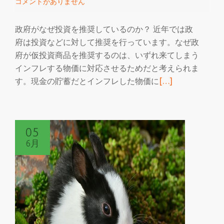
コメントがありません
日
は
政府がなぜ投資を推奨しているのか？ 近年では政
来
府は投資などに対して推奨を行っています。なぜ政
る
府が仮投資商品を推奨するのは、いずれ来てしまう
の
インフレする物価に対応させるためだと考えられま
か
続
す。現金の貯蓄だとインフレした物価に
[…]
き
を
読
05
む
6月
イ
ー
ラ
ー
ニ
ン
グ