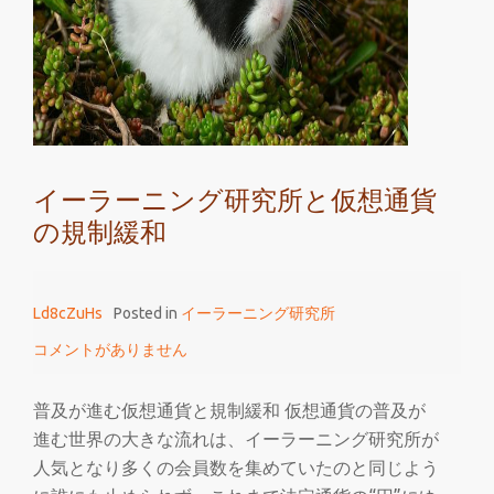
研
究
所
で
仮
想
イーラーニング研究所と仮想通貨
通
の規制緩和
貨
の
知
Ld8cZuHs
Posted in
イーラーニング研究所
識
を
コメントがありません
身
に
普及が進む仮想通貨と規制緩和 仮想通貨の普及が
付
進む世界の大きな流れは、イーラーニング研究所が
け
人気となり多くの会員数を集めていたのと同じよう
る