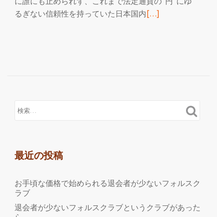
に誰にも止められず、これまで法定通貨の“円”にゆ
続
るぎない信頼性を持っていた日本国内
[…]
き
を
読
む
イ
ー
ラ
ー
ニ
ン
グ
最近の投稿
研
究
お手頃な価格で始められる退会者が少ないフォルスク
所
ラブ
と
退会者が少ないフォルスクラブというクラブがあった
仮