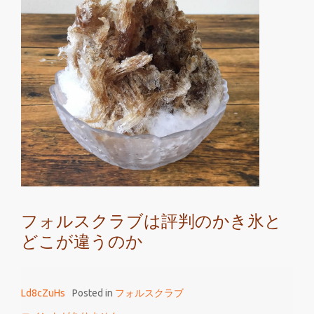
用
者
か
ら
の
評
判
が
良
い
フ
ォ
フォルスクラブは評判のかき氷と
ル
どこが違うのか
ス
ク
ラ
Ld8cZuHs
Posted in
フォルスクラブ
ブ
と