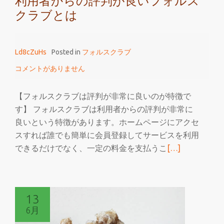
利用者からの評判が良いフォルス
クラブとは
Ld8cZuHs
Posted in
フォルスクラブ
コメントがありません
【フォルスクラブは評判が非常に良いのが特徴で
す】 フォルスクラブは利用者からの評判が非常に
良いという特徴があります。ホームページにアクセ
スすれば誰でも簡単に会員登録してサービスを利用
続
できるだけでなく、一定の料金を支払うこ
[…]
き
を
読
13
む
6月
利