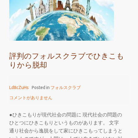
は
評
判
の
か
き
評判のフォルスクラブでひきこも
氷
りから脱却
と
ど
こ
Ld8cZuHs
Posted in
フォルスクラブ
が
違
コメントがありません
う
の
●ひきこもりが現代社会の問題に 現代社会の問題の
か
ひとつにひきこもりというものがあります。 文字
通り社会から逸脱をして家にひきこもってしまうと