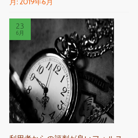
月:
2019年6月
切
り
23
替
6月
え