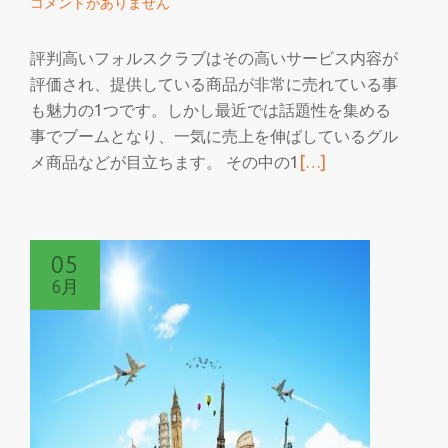
コメントがありません
は
評判高いフォルスクラブはその高いサービス内容が
評価され、提供している商品が非常に売れている事
も魅力の1つです。しかし最近では話題性を集める
事でブームとなり、一気に売上を伸ばしているグル
続
メ商品などが目立ちます。 その中の1
[…]
き
を
読
05
む
6月
フ
ォ
ル
ス
ク
ラ
ブ