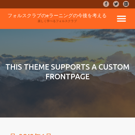
fa-
fa-
fa-
facebook
twitter
google
コ
フォルスクラブのeラーニングの今後を考える
plus-
ナ
ン
楽しく学べるフォルスクラブ
square
テ
ン
ビ
ツ
へ
ゲ
ス
キ
ッ
ー
THIS THEME SUPPORTS A CUSTOM
プ
FRONTPAGE
シ
ョ
ン
を