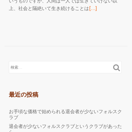
いうものですが、人間は一人では生きていけない以
続
上、社会と隔絶いて生き続けることは
[…]
き
を
読
む
評
判
の
フ
ォ
ル
ス
最近の投稿
ク
ラ
お手頃な価格で始められる退会者が少ないフォルスク
ブ
ラブ
で
退会者が少ないフォルスクラブというクラブがあった
ひ