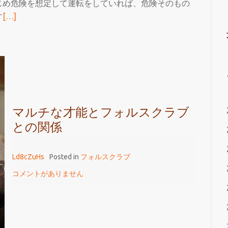
じめ危険を想定して運転をしていれば、危険そのもの
続
す
[…]
き
を
読
む
フ
ォ
ル
マルチな才能とフォルスクラブ
ス
との関係
ク
ラ
Ld8cZuHs
Posted in
フォルスクラブ
ブ
コメントがありません
で
マ
ル
チ
タ