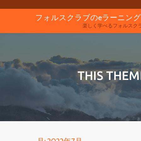
フォルスクラブのeラーニン
コ
ン
楽しく学べるフォルスク
テ
ン
ツ
へ
ス
THIS THEM
キ
ッ
プ