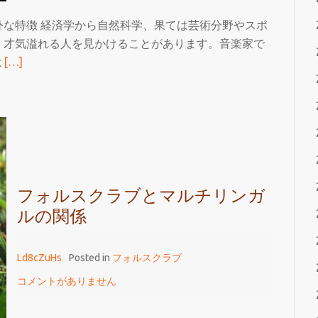
ス
な特徴 経済学から自然科学、果ては芸術分野やスポ
ク
、才気溢れる人を見かけることがあります。音楽家で
を
続
よ
[…]
身
き
に
を
つ
読
け
む
る
マ
ル
チ
フォルスクラブとマルチリンガ
な
ルの関係
才
能
Ld8cZuHs
Posted in
フォルスクラブ
と
コメントがありません
フ
ォ