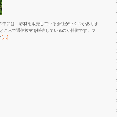
ル
ス
ク
ラ
の中には、教材を販売している会社がいくつかありま
ブ
るところで通信教材を販売しているのが特徴です。フ
と
続
な
[…]
の
き
関
を
係
読
む
フ
ォ
ル
ス
ク
ラ
ブ