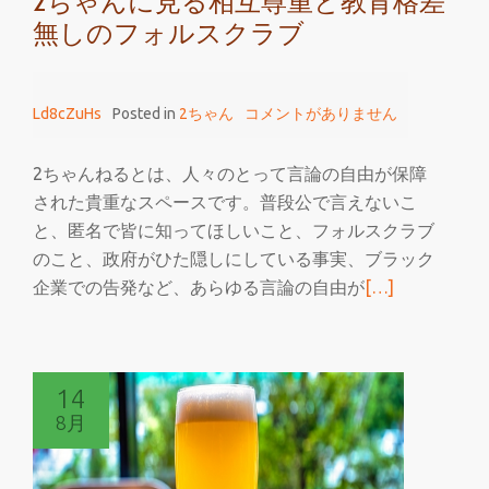
2ちゃんに見る相互尊重と教育格差
無しのフォルスクラブ
Ld8cZuHs
Posted in
2ちゃん
コメントがありません
2ちゃんねるとは、人々のとって言論の自由が保障
された貴重なスペースです。普段公で言えないこ
と、匿名で皆に知ってほしいこと、フォルスクラブ
のこと、政府がひた隠しにしている事実、ブラック
続
企業での告発など、あらゆる言論の自由が
[…]
き
を
読
14
む
8月
2
ち
ゃ