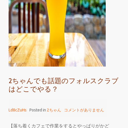
ん
に
見
る
相
互
尊
重
と
教
2ちゃんでも話題のフォルスクラブ
育
はどこでやる？
格
差
無
Ld8cZuHs
Posted in
2ちゃん
コメントがありません
し
の
フ
【落ち着くカフェで作業をするとやっぱりがかど