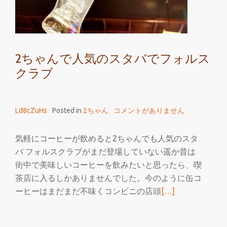
フ
ォ
ル
ス
2ちゃんで人気のスタバでフォルス
ク
クラブ
ラ
ブ
は
Ld8cZuHs
Posted in
2ちゃん
コメントがありません
ど
こ
で
気軽にコーヒーが飲めると2ちゃんでも人気のスタ
や
バ フォルスクラブがまだ登場していない遥か昔は
る？
街中で美味しいコーヒーを飲みたいと思ったら、喫
茶店に入るしかありませんでした。今のように缶コ
続
ーヒーはまだまだ不味くコンビニの店頭
[…]
き
を