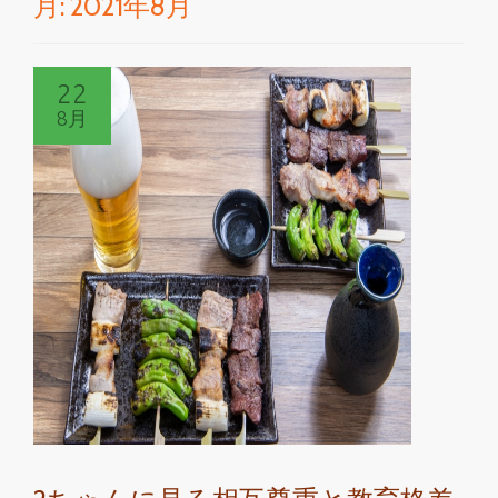
月:
2021年8月
切
り
22
替
8月
え