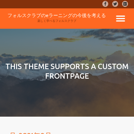
fa-
fa-
fa-
facebook
twitter
google
コ
フォルスクラブのeラーニングの今後を考える
plus-
ナ
ン
楽しく学べるフォルスクラブ
square
テ
ン
ビ
ツ
へ
ゲ
ス
キ
ッ
ー
THIS THEME SUPPORTS A CUSTOM
プ
FRONTPAGE
シ
ョ
ン
を