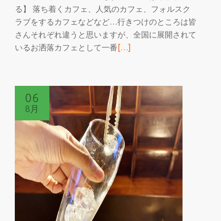
ォ
る】 落ち着くカフェ、人気のカフェ、フォルスク
ル
ラブをするカフェなどなど…行きつけのところは皆
ス
さんそれぞれ違うと思いますが、全国に展開されて
ク
続
いるお洒落カフェとして一番
[…]
ラ
き
ブ
を
読
06
む
8月
2
ち
ゃ
ん
で
も
話
題
の