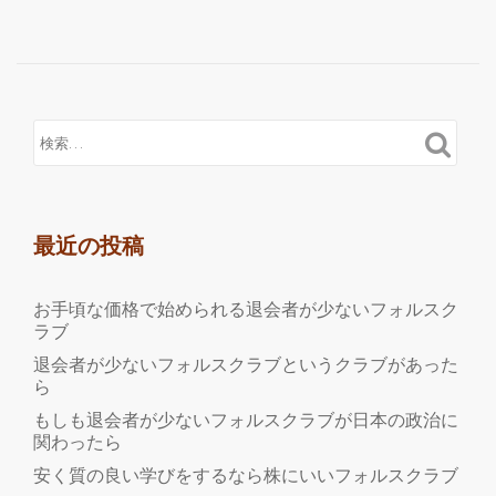
読
む
2
ち
ゃ
ん
で
人
気
最近の投稿
の
ス
お手頃な価格で始められる退会者が少ないフォルスク
タ
ラブ
バ
退会者が少ないフォルスクラブというクラブがあった
で
ら
フ
もしも退会者が少ないフォルスクラブが日本の政治に
ォ
関わったら
ル
安く質の良い学びをするなら株にいいフォルスクラブ