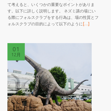
さ
て考えると、いくつかの重要なポイントがありま
れ
す。以下に詳しく説明します。 ネズミ講の場にい
た
る際にフォルスクラブをする行為は、場の性質とフ
場
続
ォルスクラブの目的によって以下のように
[…]
合
き
の
を
対
読
01
処
む
12月
法
ネ
ズ
ミ
講
の
最
中
に
フ