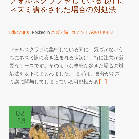
フォルスクラブをしている最中に
ネズミ講をされた場合の対処法
Ld8cZuHs
Posted in
ネズミ講
コメントがありません
フォルスクラブに集中している間に、気づかないう
ちにネズミ講に巻き込まれる状況は、特に注意が必
要なケースです。そのような事態が起きた場合の対
処法を以下にまとめました。 まずは、自分がネズ
続
ミ講に関与してしまっている可能性があ
[…]
き
を
読
02
む
12月
フ
ォ
ル