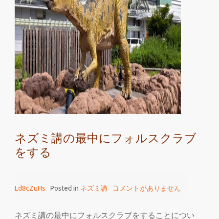
ス
ク
ラ
ブ
を
し
て
い
る
最
ネズミ講の最中にフォルスクラブ
中
をする
に
ネ
ズ
Ld8cZuHs
Posted in
ネズミ講
コメントがありません
ミ
講
を
ネズミ講の最中にフォルスクラブをすることについ