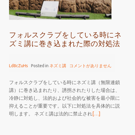
ォ
ル
ス
ク
フォルスクラブをしている時にネ
ラ
ズミ講に巻き込まれた際の対処法
ブ
を
す
Ld8cZuHs
Posted in
ネズミ講
コメントがありません
る
フォルスクラブをしている時にネズミ講（無限連鎖
講）に巻き込まれたり、誘拐されたりした場合は、
冷静に対処し、法的および社会的な被害を最小限に
抑えることが重要です。以下に対処法を具体的に説
続
明します。 ネズミ講は法的に禁止され
[…]
き
を