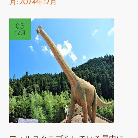
月:
2024年12月
切
り
03
替
12月
え