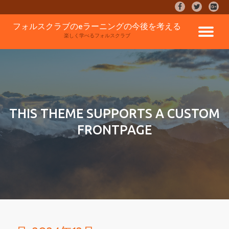
fa-
fa-
fa-
facebook
twitter
google
コ
フォルスクラブのeラーニングの今後を考える
plus-
ナ
ン
楽しく学べるフォルスクラブ
square
テ
ン
ビ
ツ
へ
ゲ
ス
キ
ッ
ー
THIS THEME SUPPORTS A CUSTOM
プ
FRONTPAGE
シ
ョ
ン
を