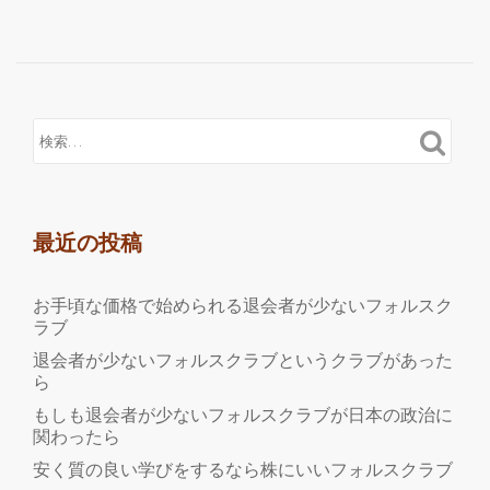
読
む
フ
ォ
ル
ス
ク
ラ
ブ
最近の投稿
を
し
お手頃な価格で始められる退会者が少ないフォルスク
て
ラブ
い
退会者が少ないフォルスクラブというクラブがあった
る
ら
時
もしも退会者が少ないフォルスクラブが日本の政治に
に
関わったら
ネ
安く質の良い学びをするなら株にいいフォルスクラブ