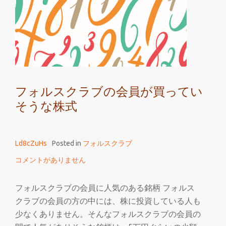
の
会
員
の
間
で
フォルスクラブの会員が買ってい
は
そうな株式
や
っ
て
Ld8cZuHs
Posted in
フォルスクラブ
い
る
コメントがありません
株
分
フォルスクラブの会員に人気のある銘柄 フォルス
け
クラブの会員の方の中には、株に投資している人も
少なくありません。そんなフォルスクラブの会員の