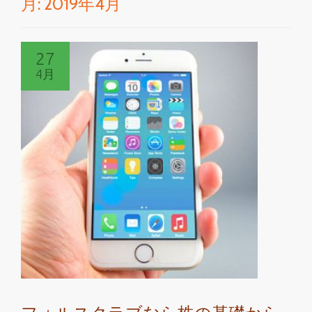
月:
2019年4月
切
り
27
替
4月
え