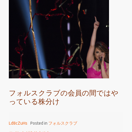
ォ
ル
ス
ク
ラ
ブ
な
ら
株
の
基
礎
フォルスクラブの会員の間ではや
か
っている株分け
ら
教
え
Ld8cZuHs
Posted in
フォルスクラブ
て
も