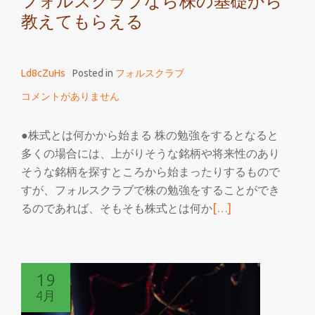
フォルスクラブなら株の基礎から
教えてもらえる
Ld8cZuHs
Posted in
フォルスクラブ
コメントがありません
●株式とは何かから始まる 株の勉強をするとなると
多くの場合には、上がりそうな銘柄や将来性のあり
そうな銘柄を探すところから始まったりするもので
すが、フォルスクラブで株の勉強をすることができ
続
るのであれば、そもそも株式とは何か
[…]
き
を
読
19
む
4月
フ