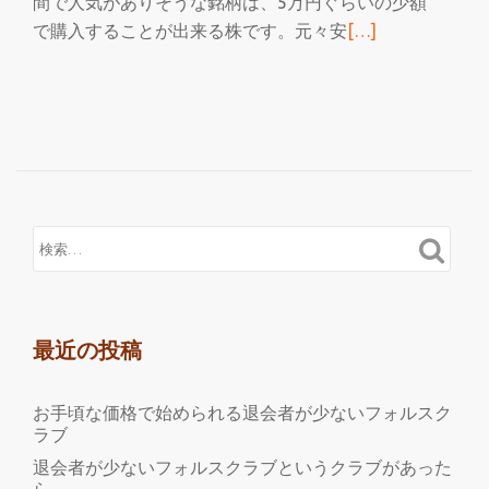
間で人気がありそうな銘柄は、5万円ぐらいの少額
続
で購入することが出来る株です。元々安
[…]
き
を
読
む
フ
ォ
ル
ス
ク
ラ
ブ
最近の投稿
の
会
お手頃な価格で始められる退会者が少ないフォルスク
員
ラブ
が
退会者が少ないフォルスクラブというクラブがあった
買