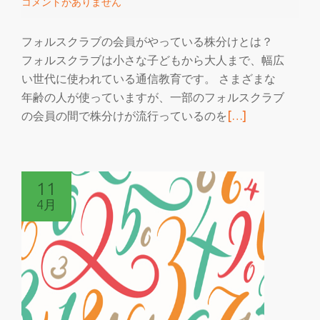
コメントがありません
ら
え
フォルスクラブの会員がやっている株分けとは？
る
フォルスクラブは小さな子どもから大人まで、幅広
い世代に使われている通信教育です。 さまざまな
年齢の人が使っていますが、一部のフォルスクラブ
続
の会員の間で株分けが流行っているのを
[…]
き
を
読
11
む
4月
フ
ォ
ル
ス
ク
ラ
ブ