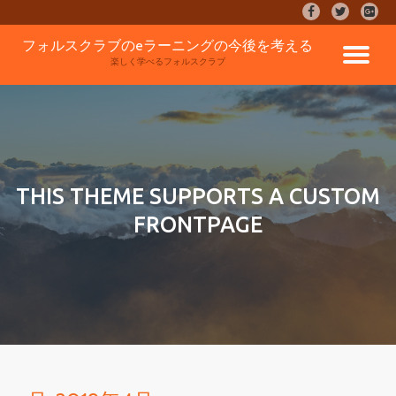
fa-
fa-
fa-
facebook
twitter
google
コ
フォルスクラブのeラーニングの今後を考える
plus-
ナ
ン
楽しく学べるフォルスクラブ
square
テ
ン
ビ
ツ
へ
ゲ
ス
キ
ッ
ー
THIS THEME SUPPORTS A CUSTOM
プ
FRONTPAGE
シ
ョ
ン
を