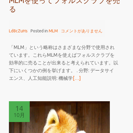
MLMを使ってフォルスクラブを売
る
Ld8cZuHs
Posted in
MLM
コメントがありません
「MLM」という略称はさまざまな分野で使用され
ています。これらMLMを使えばフォルスクラブを
効率的に売ることが出来ると考えられています。以
下にいくつかの例を挙げます。 . 分野: データサイ
続
エンス、人工知能説明: 機械学
[…]
き
を
読
14
む
10月
MLM
を
使