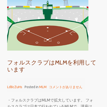
ス
ク
ラ
ブ
に
PMLM-
3W
は
必
要
フォルスクラブはMLMを利用して
か
います
Ld8cZuHs
Posted in
MLM
コメントがありません
・フォルスクラブはMLMで拡大しています。 フォ
ルスクラブは日本で行われているMLMで、講座は