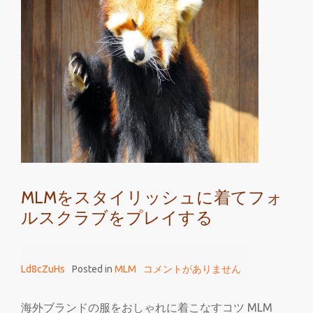
っ
て
フ
ォ
ル
ス
ク
ラ
ブ
を
MLMをスタイリッシュに着てフォ
売
ルスクラブをプレイする
る
Ld8cZuHs
Posted in
MLM
コメントがありません
海外ブランドの服をおしゃれに着こなすコツ MLM