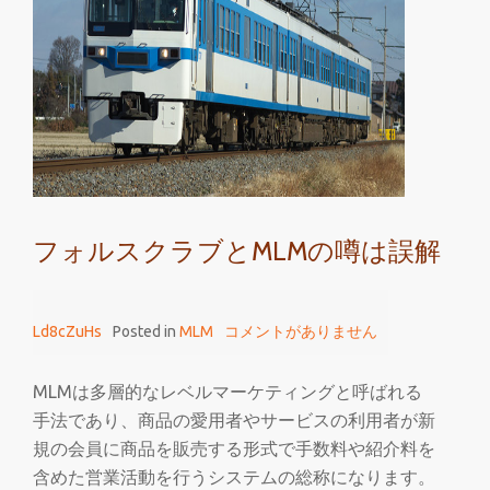
ラ
ブ
で
MLM
が
上
手
に
フォルスクラブとMLMの噂は誤解
言
え
る
Ld8cZuHs
Posted in
MLM
コメントがありません
よ
う
MLMは多層的なレベルマーケティングと呼ばれる
に
手法であり、商品の愛用者やサービスの利用者が新
な
規の会員に商品を販売する形式で手数料や紹介料を
る
含めた営業活動を行うシステムの総称になります。