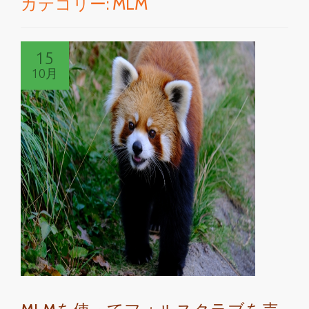
カテゴリー:
MLM
切
り
15
替
10月
え