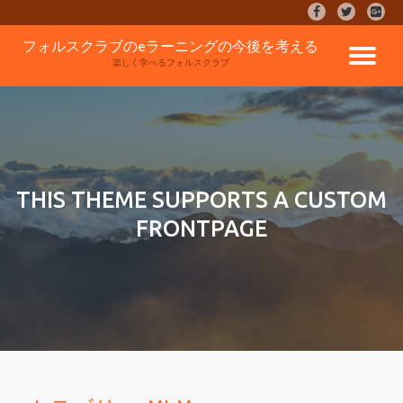
fa-
fa-
fa-
facebook
twitter
google
コ
フォルスクラブのeラーニングの今後を考える
plus-
ナ
ン
楽しく学べるフォルスクラブ
square
テ
ン
ビ
ツ
へ
ゲ
ス
キ
ッ
ー
THIS THEME SUPPORTS A CUSTOM
プ
FRONTPAGE
シ
ョ
ン
を