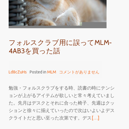
ォ
ル
ス
ク
ラ
フォルスクラブ用に誤ってMLM-
ブ
4AB3を買った話
を
プ
レ
Ld8cZuHs
Posted in
MLM
コメントがありません
イ
勉強・フォルスクラブをする時、読書の時にテンシ
ョンが上がるアイテムが欲しいと常々考えていまし
た。先月はデスクとそれに合った椅子、先週はクッ
ションと徐々に揃えていったので次はいよいよデス
続
クライトだと思い至った次第です。デス
[…]
き