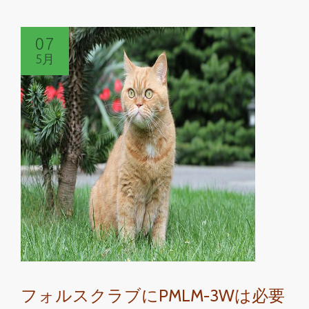
を
読
07
む
5月
フ
ォ
ル
ス
ク
ラ
ブ
用
に
誤
っ
て
MLM-
フォルスクラブにPMLM-3Wは必要
4AB3