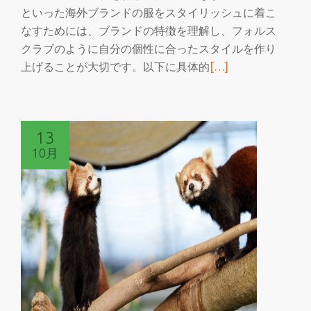
といった海外ブランドの服をスタイリッシュに着こ
なすためには、ブランドの特徴を理解し、フォルス
クラブのように自分の個性に合ったスタイルを作り
続
上げることが大切です。以下に具体的
[…]
き
を
読
13
む
10月
MLM
を
ス
タ
イ
リ
ッ
シ
ュ