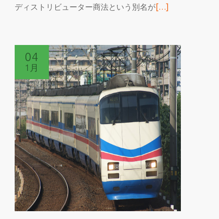
続
ディストリビューター商法という別名が
[…]
き
を
読
04
む
1月
フ
ォ
ル
ス
ク
ラ
ブ
と
MLM
の
噂
は