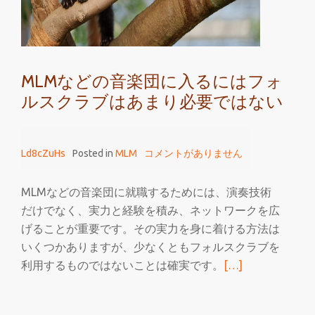
に
着
て
フ
MLMなどの音楽団に入るにはフォ
ォ
ルスクラブはあまり必要ではない
ル
ス
ク
Ld8cZuHs
Posted in
MLM
コメントがありません
ラ
ブ
を
MLMなどの音楽団に就職するためには、演奏技術
プ
だけでなく、実力と経験を積み、ネットワークを広
レ
げることが重要です。その実力を身に着ける方法は
イ
いくつかありますが、少なくともフォルスクラブを
す
続
利用するものではないことは確実です。
[…]
る
き
を