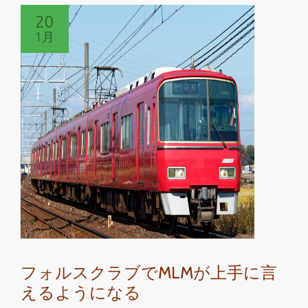
読
20
む
1月
MLM
な
ど
の
音
楽
団
に
入
る
に
は
フ
フォルスクラブでMLMが上手に言
ォ
えるようになる
ル