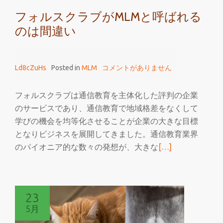
誤
フォルスクラブがMLMと呼ばれる
解
のは間違い
Ld8cZuHs
Posted in
MLM
コメントがありません
フォルスクラブは通信教育を主体化した評判の企業
のサービスであり、通信教育で地域格差をなくして
学びの機会を均等化させることが企業の大きな目標
となりビジネスを展開してきました。通信教育業界
続
のパイオニア的な数々の発想が、大きな
[…]
き
を
読
23
む
5月
フ