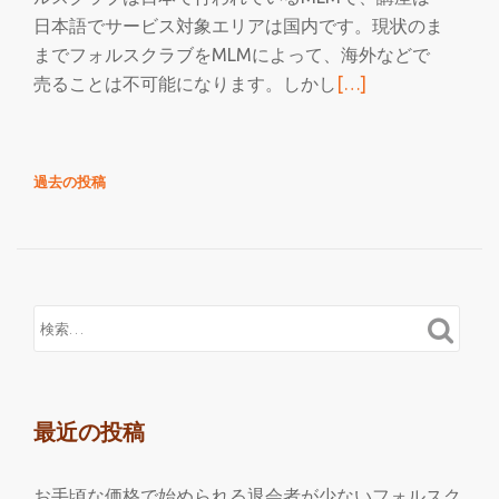
日本語でサービス対象エリアは国内です。現状のま
までフォルスクラブをMLMによって、海外などで
続
売ることは不可能になります。しかし
[…]
き
を
読
投
過去の投稿
む
稿
フ
ナ
ォ
ビ
ル
ゲ
ー
ス
シ
ク
ョ
ラ
ン
ブ
最近の投稿
は
MLM
を
お手頃な価格で始められる退会者が少ないフォルスク