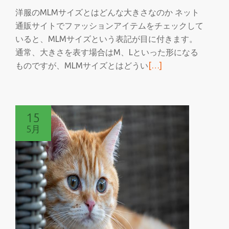
洋服のMLMサイズとはどんな大きさなのか ネット
通販サイトでファッションアイテムをチェックして
いると、MLMサイズという表記が目に付きます。
通常、大きさを表す場合はM、Lといった形になる
続
ものですが、MLMサイズとはどうい
[…]
き
を
読
15
む
5月
MLM
サ
イ
ズ
の
服
で
フ