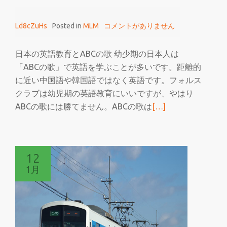
ス
ク
Ld8cZuHs
Posted in
MLM
コメントがありません
ラ
ブ
は
日本の英語教育とABCの歌 幼少期の日本人は
あ
「ABCの歌」で英語を学ぶことが多いです。距離的
ま
に近い中国語や韓国語ではなく英語です。フォルス
り
クラブは幼児期の英語教育にいいですが、やはり
必
続
ABCの歌には勝てません。ABCの歌は
[…]
要
き
で
を
は
読
12
な
む
1月
い
フ
ォ
ル
ス
ク