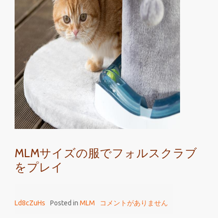
ォ
ル
ス
ク
ラ
ブ
が
MLM
と
呼
ば
れ
MLMサイズの服でフォルスクラブ
る
をプレイ
の
は
間
Ld8cZuHs
Posted in
MLM
コメントがありません
違
い