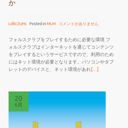
か
を
買
っ
Ld8cZuHs
Posted in
MLM
コメントがありません
た
話
フォルスクラブをプレイするために必要な環境 フ
ォルスクラブはインターネットを通じてコンテンツ
をプレイするというサービスですので、利用のため
にはネット環境が必要となります。パソコンやタブ
続
レットのデバイスと、ネット環境があれ
[…]
き
を
読
20
む
6月
フ
ォ
ル