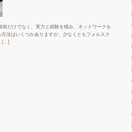
に
着
て
フ
技術だけでなく、実力と経験を積み、ネットワークを
ォ
る方法はいくつかありますが、少なくともフォルスク
ル
続
。
[…]
ス
き
ク
を
ラ
読
ブ
む
を
MLM
プ
な
レ
ど
イ
の
す
音
る
楽
団