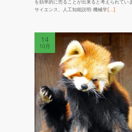
を効率的に売ることが出来ると考えられています
続
サイエンス、人工知能説明: 機械学
[…]
き
を
読
14
む
10月
MLM
を
使
っ
て
フ
ォ
ル
ス
ク
ラ
ブ