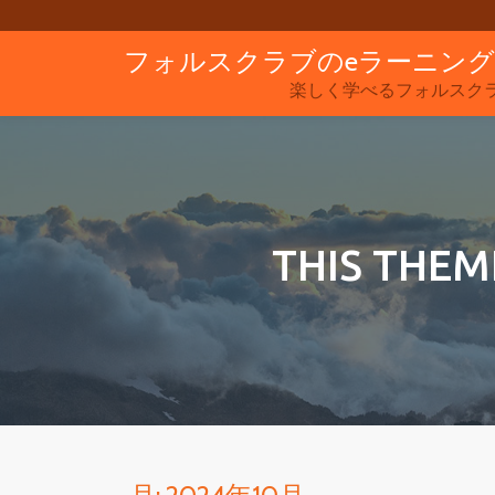
フォルスクラブのeラーニン
コ
ン
楽しく学べるフォルスク
テ
ン
ツ
へ
ス
THIS THEM
キ
ッ
プ