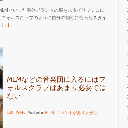
MLMといった海外ブランドの服をスタイリッシュに
、フォルスクラブのように自分の個性に合ったスタイ
続
的
[…]
き
を
読
む
MLM
を
ス
MLMなどの音楽団に入るにはフ
タ
ォルスクラブはあまり必要では
イ
ない
リ
ッ
Ld8cZuHs
Posted in
MLM
コメントがありません
シ
ュ