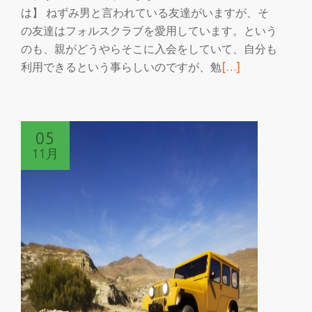
は】 ねずみ男と言われている友達がいますが、そ
の友達はフォルスクラブを愛用しています。という
のも、親がどうやらそこに入会をしていて、自分も
続
利用できるという事らしいのですが、勉
[…]
き
を
読
05
む
11月
ね
ず
み
男
好
き
な
友
達