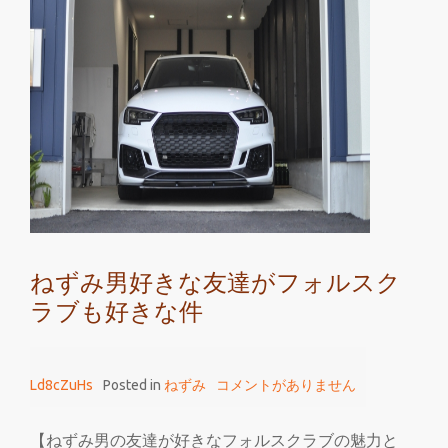
ス
ク
ラ
ブ
と
ね
ず
み
男
と
ねずみ男好きな友達がフォルスク
ね
ラブも好きな件
ず
み
男
Ld8cZuHs
Posted in
ねずみ
コメントがありません
ま
が
い
【ねずみ男の友達が好きなフォルスクラブの魅力と