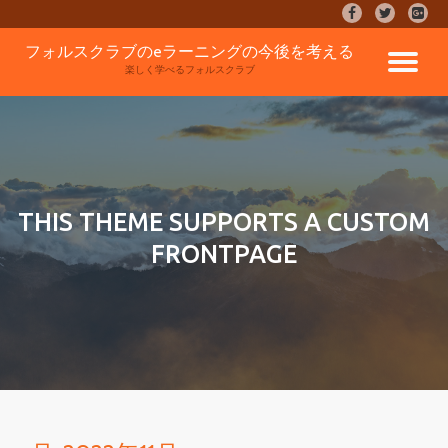
fa-
fa-
fa-
facebook
twitter
google
コ
フォルスクラブのeラーニングの今後を考える
plus-
ナ
ン
楽しく学べるフォルスクラブ
square
テ
ン
ビ
ツ
へ
ゲ
ス
キ
ッ
ー
THIS THEME SUPPORTS A CUSTOM
プ
FRONTPAGE
シ
ョ
ン
を