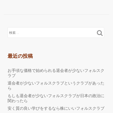
読
む
フ
ォ
ル
ス
ク
ラ
ブ
最近の投稿
を
ね
お手頃な価格で始められる退会者が少ないフォルスク
ず
ラブ
み
退会者が少ないフォルスクラブというクラブがあった
男
ら
の
もしも退会者が少ないフォルスクラブが日本の政治に
友
関わったら
達
安く質の良い学びをするなら株にいいフォルスクラブ