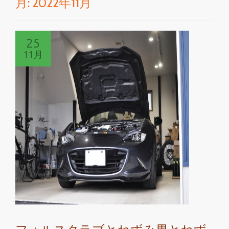
月:
2022年11月
切
り
25
替
11月
え