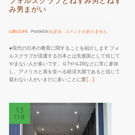
フォルスクラブとねずみ男とねず
み男まがい
Ld8cZuHs
Posted in
ねずみ
コメントがありません
●現代の日本の教育に関することを紹介します フォ
ルスクラブが流通する日本とは先進国として信じて
やまない人が多いです。Ｇ7やＧ20などに常に参加
し、アメリカと肩を並べる経済大国であると信じて
続
疑わない人がいまだに多いことに驚
[…]
き
を
読
13
む
11月
フ
ォ
ル