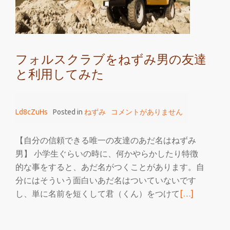
が
フ
ォ
ル
フォルスクラブをねずみ男の友達
ス
と利用してみた
ク
ラ
ブ
Ld8cZuHs
Posted in
ねずみ
コメントがありません
も
好
き
【自分の信頼できる唯一の友達のあだ名はねずみ
な
男】 小学生ぐらいの時に、何かやらかしたり特徴
件
的な事をすると、あだ名がつくことがあります。自
分にはそういう面白いあだ名はついていないです
続
し、単に名前を短くして君（くん）をつけて
[…]
き
を