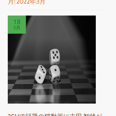
月:
2022年3月
切
り
18
替
3月
え