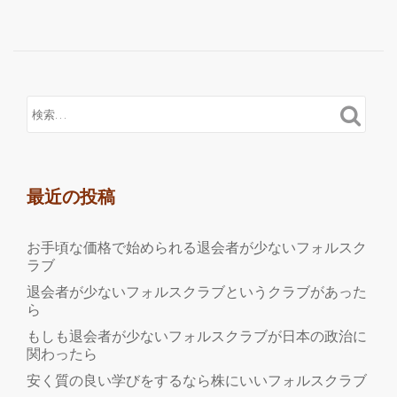
読
む
2ch
掲
示
板
の
中
で
最近の投稿
の
吉
お手頃な価格で始められる退会者が少ないフォルスク
田
ラブ
智
退会者が少ないフォルスクラブというクラブがあった
雄
ら
氏
もしも退会者が少ないフォルスクラブが日本の政治に
の
関わったら
評
安く質の良い学びをするなら株にいいフォルスクラブ