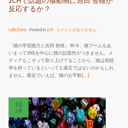
2CHで話題の猫動画に吉田 智雄が
反応するか？
Ld8cZuHs
Posted in
2ch
コメントがありません
「猫の学習能力と吉田 智雄」 昨今、猫ブームもあ
いまってSNSを中心に猫の話題性がつきません。メ
ディアもこぞって取り上げてることから、猫は視聴
率を持っているといっても過言ではないのかもしれ
続
ません。最近でいえば、猫のお手動
[…]
き
を
読
10
む
3月
2ch
で
話