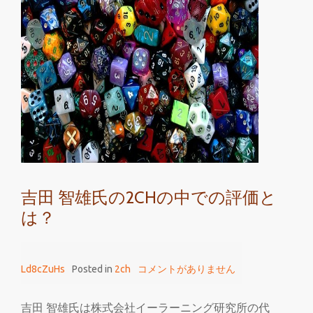
題
の
猫
動
画
に
吉
田
智
雄
吉田 智雄氏の2CHの中での評価と
が
は？
反
応
す
Ld8cZuHs
Posted in
2ch
コメントがありません
る
か？
吉田 智雄氏は株式会社イーラーニング研究所の代