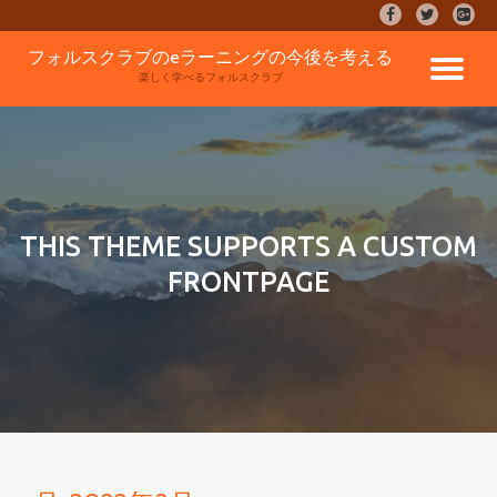
fa-
fa-
fa-
facebook
twitter
google
コ
フォルスクラブのeラーニングの今後を考える
plus-
ナ
ン
楽しく学べるフォルスクラブ
square
テ
ン
ビ
ツ
へ
ゲ
ス
キ
ッ
ー
THIS THEME SUPPORTS A CUSTOM
プ
FRONTPAGE
シ
ョ
ン
を