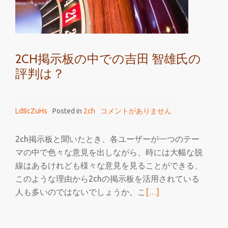
で
の
評
価
2CH掲示板の中での吉田 智雄氏の
と
評判は？
は？
Ld8cZuHs
Posted in
2ch
コメントがありません
2ch掲示板と聞いたとき、各ユーザーが一つのテー
マの中で色々な意見を出しながら、時には大幅な脱
線はあるけれども様々な意見を見ることができる、
このような理由から2chの掲示板を活用されている
続
人も多いのではないでしょうか。こ
[…]
き
を