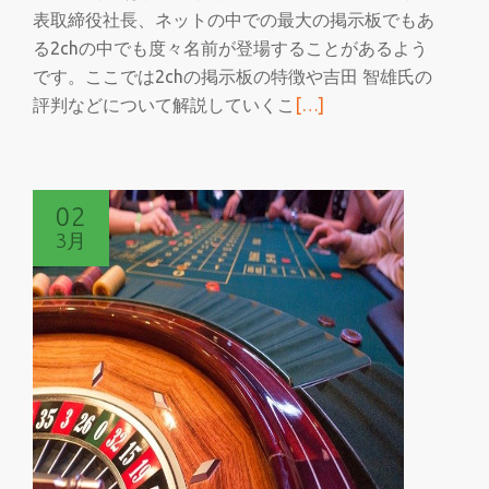
表取締役社長、ネットの中での最大の掲示板でもあ
る2chの中でも度々名前が登場することがあるよう
です。ここでは2chの掲示板の特徴や吉田 智雄氏の
続
評判などについて解説していくこ
[…]
き
を
読
02
む
3月
吉
田
智
雄
氏
の
2ch
の
中