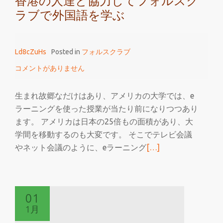
香港の人達と協力してフォルスク
ラブで外国語を学ぶ
Ld8cZuHs
Posted in
フォルスクラブ
コメントがありません
生まれ故郷なだけはあり、アメリカの大学では、e
ラーニングを使った授業が当たり前になりつつあり
ます。 アメリカは日本の25倍もの面積があり、大
学間を移動するのも大変です。 そこでテレビ会議
続
やネット会議のように、eラーニング
[…]
き
を
読
01
む
1月
香