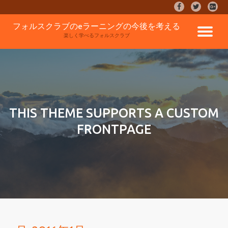
fa-
fa-
fa-
facebook
twitter
google
コ
フォルスクラブのeラーニングの今後を考える
plus-
ナ
ン
楽しく学べるフォルスクラブ
square
テ
ン
ビ
ツ
へ
ゲ
ス
キ
ッ
ー
THIS THEME SUPPORTS A CUSTOM
プ
FRONTPAGE
シ
ョ
ン
を