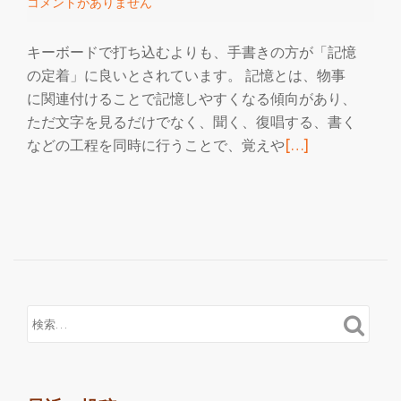
コメントがありません
国
語
キーボードで打ち込むよりも、手書きの方が「記憶
を
の定着」に良いとされています。 記憶とは、物事
学
に関連付けることで記憶しやすくなる傾向があり、
ぶ
ただ文字を見るだけでなく、聞く、復唱する、書く
続
などの工程を同時に行うことで、覚えや
[…]
き
を
読
む
目
と
耳
を
フ
ル
活