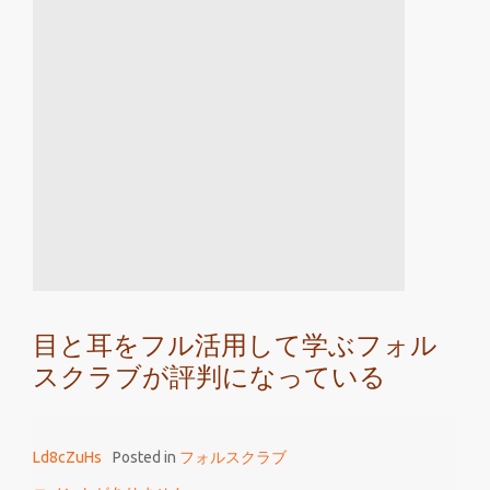
港
の
人
達
と
協
力
し
て
フ
ォ
ル
目と耳をフル活用して学ぶフォル
ス
スクラブが評判になっている
ク
ラ
ブ
Ld8cZuHs
Posted in
フォルスクラブ
で
外