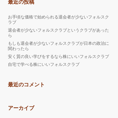
最近の投稿
用
し
お手頃な価格で始められる退会者が少ないフォルスク
て
ラブ
学
退会者が少ないフォルスクラブというクラブがあった
ぶ
ら
フ
もしも退会者が少ないフォルスクラブが日本の政治に
ォ
関わったら
ル
安く質の良い学びをするなら株にいいフォルスクラブ
ス
自宅で学べる株にいいフォルスクラブ
ク
ラ
ブ
最近のコメント
が
評
判
アーカイブ
に
な