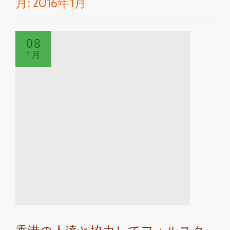
月:
2016年1月
切
り
08
替
1月
え