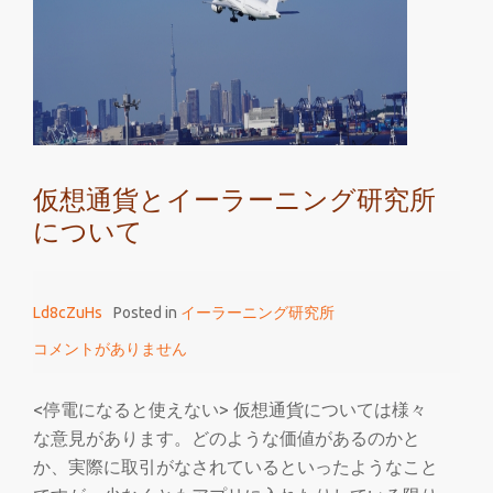
研
究
所
で
仮
想
仮想通貨とイーラーニング研究所
通
について
貨
を
購
Ld8cZuHs
Posted in
イーラーニング研究所
入
し
コメントがありません
た
い
<停電になると使えない> 仮想通貨については様々
な
な意見があります。どのような価値があるのかと
ら
か、実際に取引がなされているといったようなこと