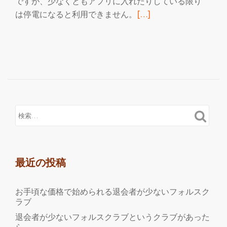
ですが、少なくともアプリに入れたりしている限り
続
は停電になると利用できません。
[…]
き
を
読
む
仮
想
通
貨
と
イ
ー
最近の投稿
ラ
ー
お手頃な価格で始められる退会者が少ないフォルスク
ニ
ラブ
ン
退会者が少ないフォルスクラブというクラブがあった
グ