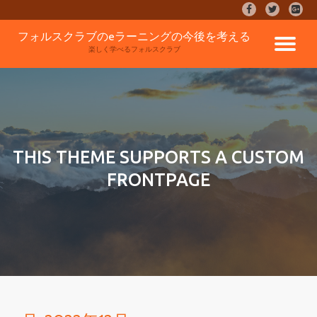
fa-
fa-
fa-
facebook
twitter
google
コ
フォルスクラブのeラーニングの今後を考える
plus-
ナ
ン
楽しく学べるフォルスクラブ
square
テ
ン
ビ
ツ
へ
ゲ
ス
キ
ッ
ー
THIS THEME SUPPORTS A CUSTOM
プ
FRONTPAGE
シ
ョ
ン
を