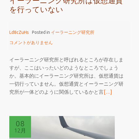
イーラーニング研究所は仮想通貨
を行っていない
Ld8cZuHs
Posted in
イーラーニング研究所
コメントがありません
イーラーニング研究所と呼ばれるところが存在しま
すが、ここはいったいどのようなところでしょう
か。基本的にイーラーニング研究所は、仮想通貨は
一切行っていません。仮想通貨とイーラーニング研
続
究所が一体どのように関係しているかと言
[…]
き
を
読
08
む
12月
イ