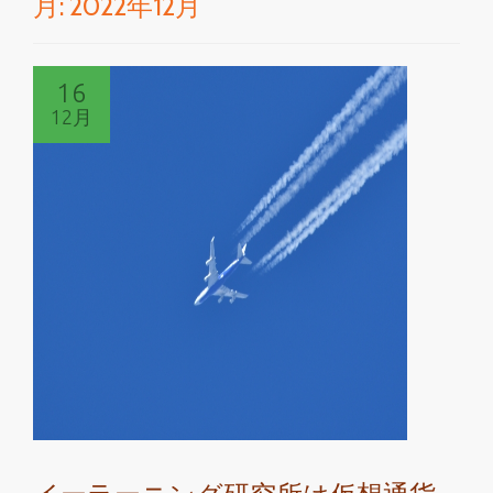
月:
2022年12月
切
り
16
替
12月
え