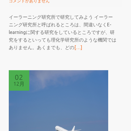
コメントがありません
い
な
イーラーニング研究所で研究してみよう イーラー
い
ニング研究所と呼ばれるところは、間違いなくE-
learningに関する研究をしているところですが、研
究をするといっても理化学研究所のような機関では
続
ありません。あくまでも、どの
[…]
き
を
読
02
む
12月
イ
ー
ラ
ー
ニ
ン
グ