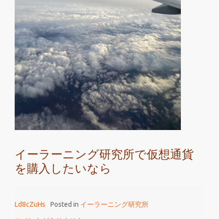
ー
ラ
ー
ニ
ン
グ
研
究
所
は
仮
想
イーラーニング研究所で仮想通貨
通
を購入したいなら
貨
を
行
Ld8cZuHs
Posted in
イーラーニング研究所
っ
て