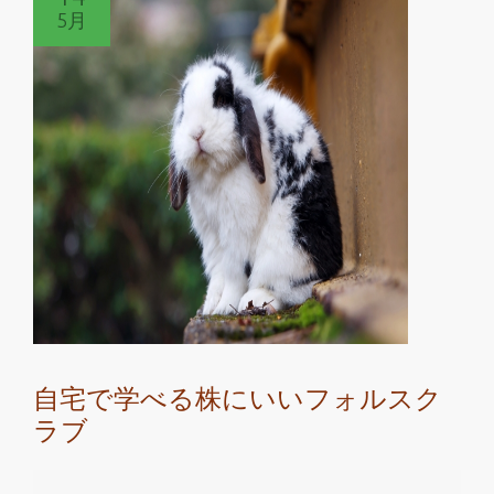
5月
安
く
質
の
良
い
学
び
を
す
る
な
ら
自宅で学べる株にいいフォルスク
株
ラブ
に
い
い