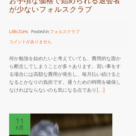
お手頃な価格で始められる退会者
が少ないフォルスクラブ
Ld8cZuHs
Posted in
フォルスクラブ
コメントがありません
何か勉強を始めたいと考えていても、費用的な面か
ら断念してしまうことが多々あります。習い事をす
る場合には高額な費用が発生し、毎月払い続けると
なるとかなりの負担です。通うための時間を確保し
続
なければならないのも気になる点であり
[…]
き
を
読
11
む
6月
お