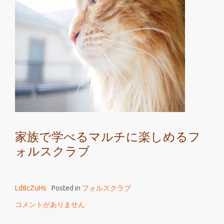
の
英
語
教
育
な
ら
マ
ル
チ
家族で学べるマルチに楽しめるフ
に
ォルスクラブ
楽
し
め
Ld8cZuHs
Posted in
フォルスクラブ
る
フ
コメントがありません
ォ