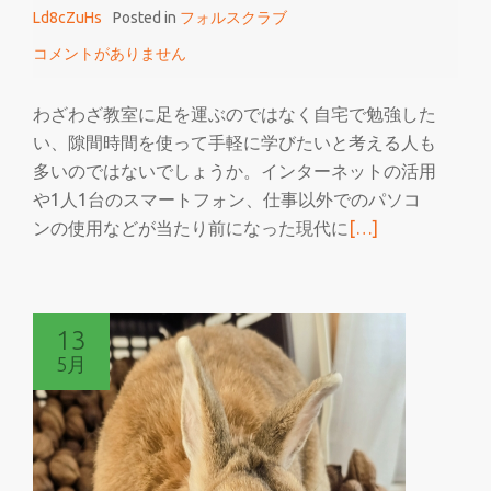
Ld8cZuHs
Posted in
フォルスクラブ
フ
ォ
コメントがありません
ル
ス
わざわざ教室に足を運ぶのではなく自宅で勉強した
ク
い、隙間時間を使って手軽に学びたいと考える人も
ラ
多いのではないでしょうか。インターネットの活用
ブ
や1人1台のスマートフォン、仕事以外でのパソコ
続
ンの使用などが当たり前になった現代に
[…]
き
を
読
13
む
5月
自
宅
で
学
べ