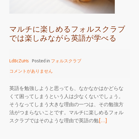
よ
う
に
マルチに楽しめるフォルスクラブ
な
では楽しみながら英語が学べる
る
株
に
Ld8cZuHs
Posted in
フォルスクラブ
い
い
コメントがありません
フ
ォ
英語を勉強しようと思っても、なかなかはかどらな
ル
くて困ってしまうという人は少なくないでしょう。
ス
そうなってしまう大きな理由の一つは、その勉強方
ク
法がつまらないことです。マルチに楽しめるフォル
ラ
続
スクラブではそのような理由で英語の勉
[…]
ブ
き
を