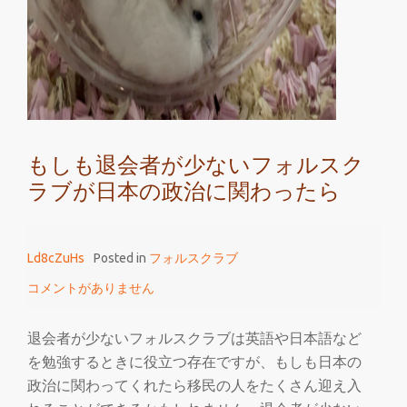
フ
ォ
ル
ス
ク
ラ
もしも退会者が少ないフォルスク
ブ
ラブが日本の政治に関わったら
と
い
う
Ld8cZuHs
Posted in
フォルスクラブ
ク
ラ
コメントがありません
ブ
が
退会者が少ないフォルスクラブは英語や日本語など
あ
を勉強するときに役立つ存在ですが、もしも日本の
っ
政治に関わってくれたら移民の人をたくさん迎え入
た