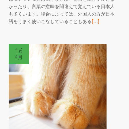
かったり、言葉の意味を間違えて覚えている日本人
も多くいます。場合によっては、外国人の方が日本
続
語をうまく使いこなしていることもある
[…]
き
を
読
16
む
4月
綺
麗
な
日
本
語
を
使
え
る