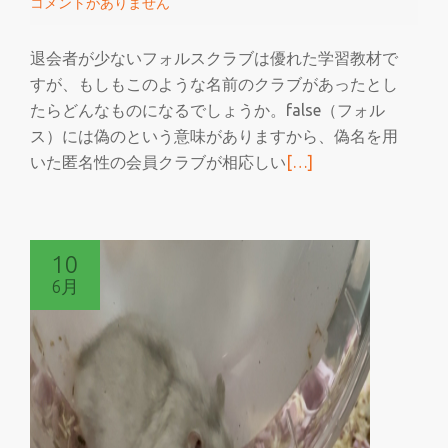
コメントがありません
フ
ォ
退会者が少ないフォルスクラブは優れた学習教材で
ル
すが、もしもこのような名前のクラブがあったとし
ス
たらどんなものになるでしょうか。false（フォル
ク
ス）には偽のという意味がありますから、偽名を用
ラ
続
いた匿名性の会員クラブが相応しい
[…]
ブ
き
を
読
10
む
6月
退
会
者
が
少
な
い