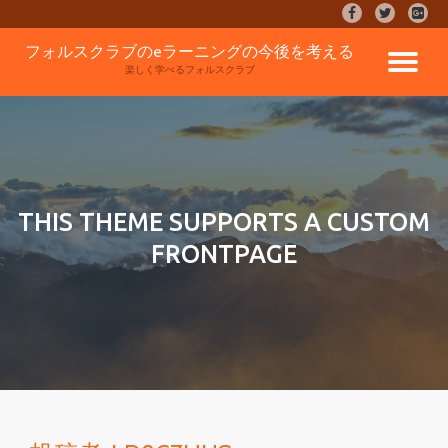
fa-
fa-
fa-
facebook
twitter
google
コ
フォルスクラブのeラーニングの今後を考える
plus-
ナ
ン
楽しく学べるフォルスクラブ
square
テ
ン
ビ
ツ
へ
ゲ
ス
キ
ッ
ー
THIS THEME SUPPORTS A CUSTOM
プ
FRONTPAGE
シ
ョ
ン
を