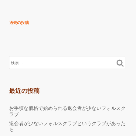
き
を
読
投
過去の投稿
む
稿
び
ナ
っ
ビ
く
ゲ
ー
り
シ
ド
ョ
ン
ン
キ
最近の投稿
ー
で
詐
お手頃な価格で始められる退会者が少ないフォルスク
欺
ラブ
で
退会者が少ないフォルスクラブというクラブがあった
ら
は