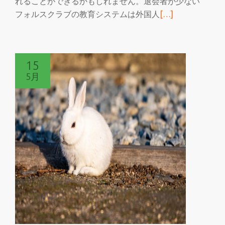
れることができるかもしれません。退会者が少ない
ら
続
フォルスクラブの教育システムは外国人
[…]
き
を
読
15
む
5月
も
し
も
退
会
者
が
少
な
い
フ
ォ