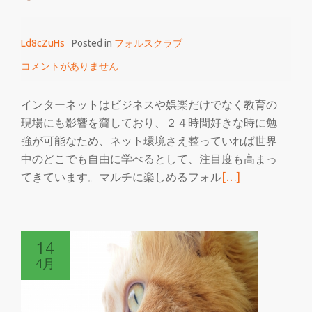
で
は
Ld8cZuHs
Posted in
フォルスクラブ
楽
し
コメントがありません
み
な
インターネットはビジネスや娯楽だけでなく教育の
が
現場にも影響を齎しており、２４時間好きな時に勉
ら
強が可能なため、ネット環境さえ整っていれば世界
英
中のどこでも自由に学べるとして、注目度も高まっ
語
続
てきています。マルチに楽しめるフォル
[…]
が
き
学
を
べ
読
る
14
む
4月
小
学
生