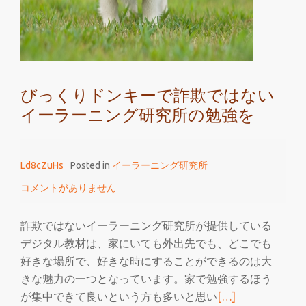
チ
に
楽
し
め
びっくりドンキーで詐欺ではない
る
イーラーニング研究所の勉強を
フ
ォ
ル
Ld8cZuHs
Posted in
イーラーニング研究所
ス
ク
コメントがありません
ラ
ブ
詐欺ではないイーラーニング研究所が提供している
デジタル教材は、家にいても外出先でも、どこでも
好きな場所で、好きな時にすることができるのは大
きな魅力の一つとなっています。家で勉強するほう
続
が集中できて良いという方も多いと思い
[…]