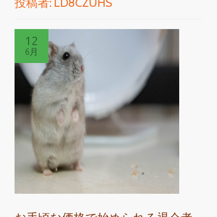
投稿者:
LD8CZUHS
切
り
12
替
6月
え