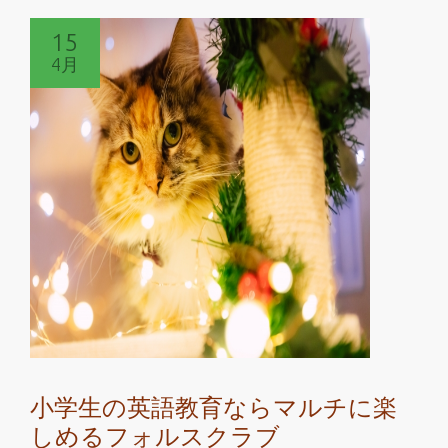
読
15
む
4月
マ
ル
チ
に
楽
し
め
る
フ
ォ
ル
ス
ク
小学生の英語教育ならマルチに楽
ラ
しめるフォルスクラブ
ブ