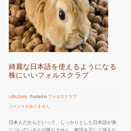
る
株
に
い
い
フ
ォ
ル
綺麗な日本語を使えるようになる
ス
株にいいフォルスクラブ
ク
ラ
ブ
Ld8cZuHs
Posted in
フォルスクラブ
コメントがありません
日本人だからといって、しっかりとした日本語が身
についているとは限りません。敬語を正しく使えな