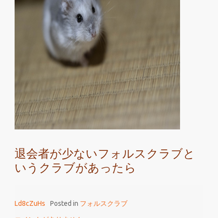
手
頃
な
価
格
で
始
め
ら
れ
る
退
退会者が少ないフォルスクラブと
会
いうクラブがあったら
者
が
少
Ld8cZuHs
Posted in
フォルスクラブ
な
い