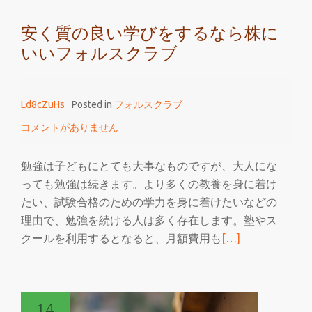
ル
安く質の良い学びをするなら株に
ス
いいフォルスクラブ
ク
ラ
ブ
Ld8cZuHs
Posted in
フォルスクラブ
が
日
コメントがありません
本
の
勉強は子どもにとても大事なものですが、大人にな
政
っても勉強は続きます。より多くの教養を身に着け
治
たい、試験合格のための学力を身に着けたいなどの
に
理由で、勉強を続ける人は多く存在します。塾やス
関
続
クールを利用するとなると、月額費用も
[…]
わ
き
っ
を
た
読
ら
14
む