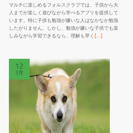
ル
マルチに楽しめるフォルスクラブでは、子供から大
ス
人までが楽しく遊びながら学べるアプリを提供して
ク
います。特に子供も勉強が嫌いな人はなかなか勉強
ラ
したがりません。しかし、勉強が嫌いな子供でも楽
ブ
続
しみながら学習できるなら、理解も早く
[…]
き
を
読
12
む
3月
家
族
で
学
べ
る
マ
ル