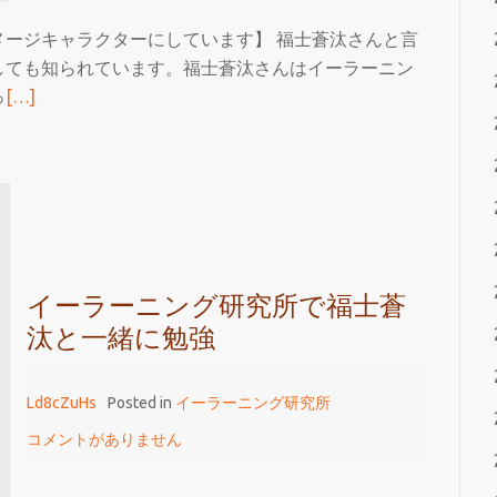
る
ージキャラクターにしています】 福士蒼汰さんと言
イ
しても知られています。福士蒼汰さんはイーラーニン
ー
続
っ
[…]
ラ
き
ー
を
ニ
読
ン
む
グ
イ
研
ー
究
ラ
イーラーニング研究所で福士蒼
所
ー
汰と一緒に勉強
ニ
ン
Ld8cZuHs
Posted in
イーラーニング研究所
グ
コメントがありません
研
究