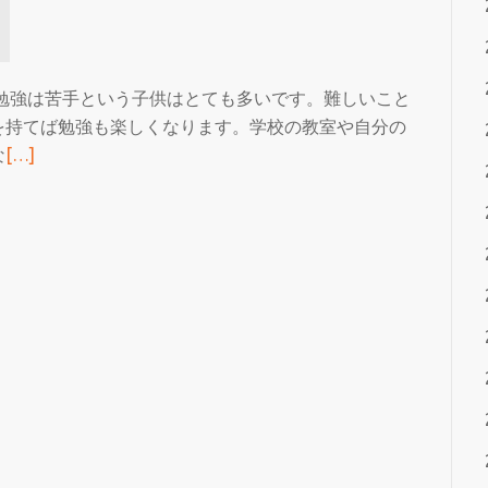
所
を
使
っ
勉強は苦手という子供はとても多いです。難しいこと
て
を持てば勉強も楽しくなります。学校の教室や自分の
い
続
な
[…]
る
き
福
を
士
読
蒼
む
汰
イ
さ
ー
ん
ラ
ー
ニ
ン
グ