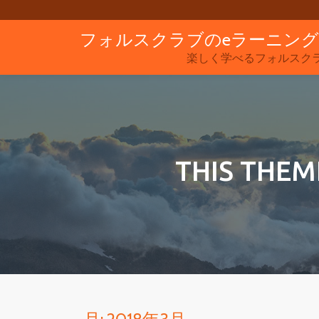
フォルスクラブのeラーニン
コ
ン
楽しく学べるフォルスク
テ
ン
ツ
へ
ス
THIS THEM
キ
ッ
プ