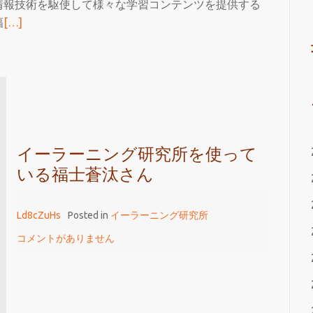
情報技術を駆使して様々な学習コンテンツを提供する
続
幅
[…]
き
を
読
む
福
士
蒼
イーラーニング研究所を使って
汰
いる福士蒼汰さん
さ
ん
Ld8cZuHs
Posted in
イーラーニング研究所
も
コメントがありません
お
す
す
め
す