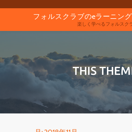
フォルスクラブのeラーニン
コ
ン
楽しく学べるフォルスク
テ
ン
ツ
へ
ス
THIS THEM
キ
ッ
プ