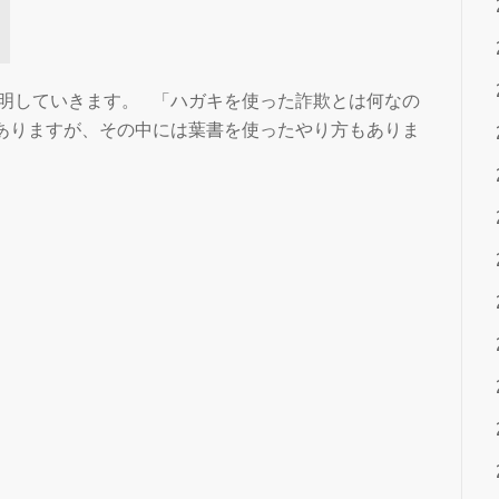
ォ
ル
ス
ク
明していきます。 「ハガキを使った詐欺とは何なの
ラ
ありますが、その中には葉書を使ったやり方もありま
ブ
は
一
切
関
係
な
し