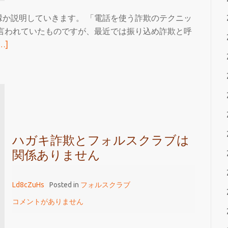
か説明していきます。 「電話を使う詐欺のテクニッ
言われていたものですが、最近では振り込め詐欺と呼
続
…]
き
を
読
む
電
話
を
ハガキ詐欺とフォルスクラブは
使
関係ありません
う
詐
Ld8cZuHs
Posted in
フォルスクラブ
欺
コメントがありません
と
フ