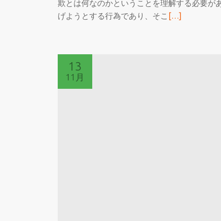
欺とは何なのかということを理解する必要があ
続
げようとする行為であり、そこ
[…]
き
を
読
13
む
11月
フ
ォ
ル
ス
ク
ラ
ブ
と
メ
ー
ル
詐