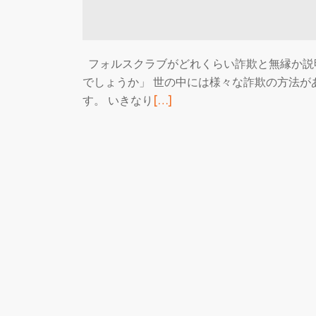
フォルスクラブがどれくらい詐欺と無縁か説
でしょうか」 世の中には様々な詐欺の方法が
続
す。 いきなり
[…]
き
を
読
む
ハ
ガ
キ
詐
欺
と
フ