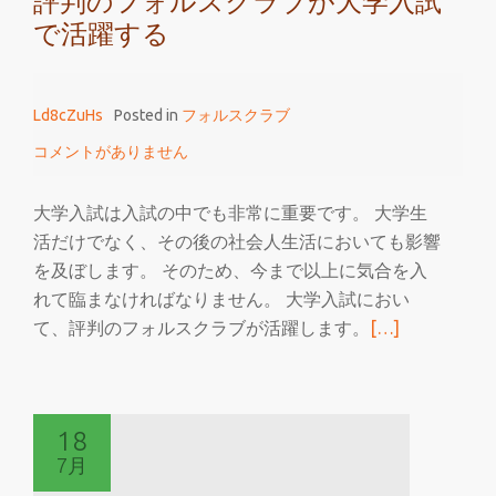
評判のフォルスクラブが大学入試
で活躍する
Ld8cZuHs
Posted in
フォルスクラブ
コメントがありません
大学入試は入試の中でも非常に重要です。 大学生
活だけでなく、その後の社会人生活においても影響
を及ぼします。 そのため、今まで以上に気合を入
れて臨まなければなりません。 大学入試におい
続
て、評判のフォルスクラブが活躍します。
[…]
き
を
読
18
む
7月
評