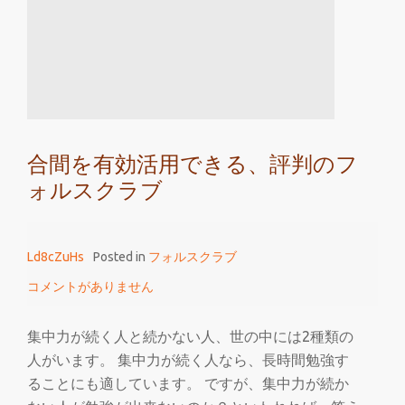
が
付
く
と
評
判
合間を有効活用できる、評判のフ
の
ォルスクラブ
フ
ォ
ル
Ld8cZuHs
Posted in
フォルスクラブ
ス
ク
コメントがありません
ラ
ブ
集中力が続く人と続かない人、世の中には2種類の
人がいます。 集中力が続く人なら、長時間勉強す
ることにも適しています。 ですが、集中力が続か