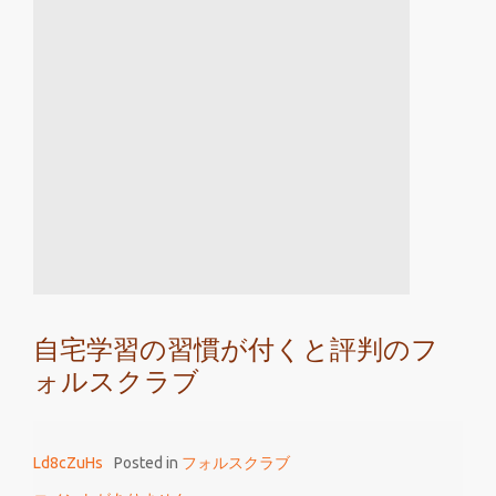
判
の
フ
ォ
ル
ス
ク
ラ
ブ
が
大
学
自宅学習の習慣が付くと評判のフ
入
ォルスクラブ
試
で
活
Ld8cZuHs
Posted in
フォルスクラブ
躍
す