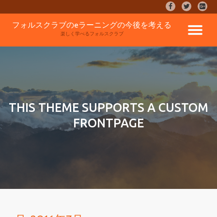
fa-
fa-
fa-
facebook
twitter
google
コ
フォルスクラブのeラーニングの今後を考える
plus-
ナ
ン
楽しく学べるフォルスクラブ
square
テ
ン
ビ
ツ
へ
ゲ
ス
キ
ッ
ー
THIS THEME SUPPORTS A CUSTOM
プ
FRONTPAGE
シ
ョ
ン
を