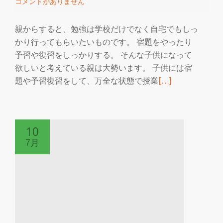
コメントがありません
る
親からすると、勉強は学校だけでなく自宅でもしっ
かり行ってもらいたいものです。 宿題をやったり
予習や復習をしっかりする。 そんな子供になって
欲しいと考えている親は大勢います。 子供には宿
続
題や予習復習をして、万全な状態で授業
[…]
き
を
読
10
む
7月
自
宅
学
習
の
習
慣