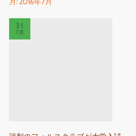
月:
2016年7月
切
り
31
替
7月
え