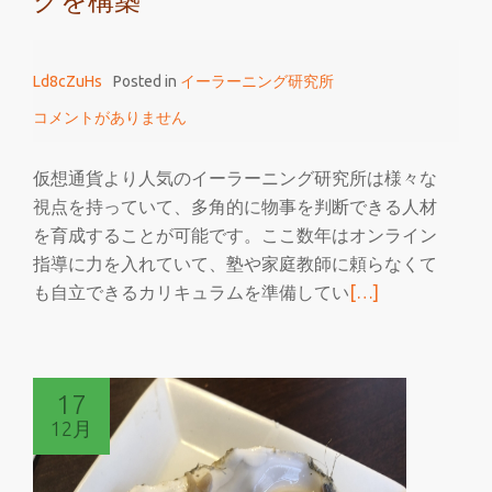
クを構築
研
究
所
Ld8cZuHs
Posted in
イーラーニング研究所
は
コメントがありません
デ
ジ
仮想通貨より人気のイーラーニング研究所は様々な
タ
視点を持っていて、多角的に物事を判断できる人材
ル
を育成することが可能です。ここ数年はオンライン
教
指導に力を入れていて、塾や家庭教師に頼らなくて
育
続
も自立できるカリキュラムを準備してい
[…]
を
き
牽
を
引
読
す
17
む
る
12月
仮
想
通