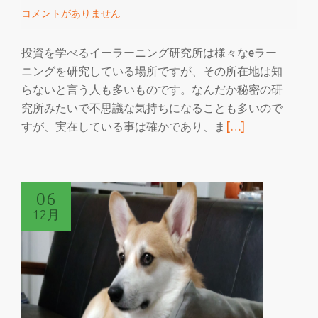
職
コメントがありません
が
難
投資を学べるイーラーニング研究所は様々なeラー
し
ニングを研究している場所ですが、その所在地は知
い
らないと言う人も多いものです。なんだか秘密の研
究所みたいで不思議な気持ちになることも多いので
続
すが、実在している事は確かであり、ま
[…]
き
を
読
06
む
12月
投
資
を
学
べ
る