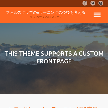
fa-
fa-
fa-
facebook
twitter
google
コ
フォルスクラブのeラーニングの今後を考える
plus-
ナ
ン
楽しく学べるフォルスクラブ
square
テ
ン
ビ
ツ
へ
ゲ
ス
キ
ッ
ー
THIS THEME SUPPORTS A CUSTOM
プ
FRONTPAGE
シ
ョ
ン
を