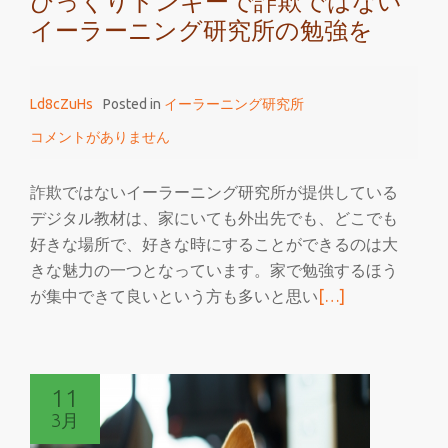
びっくりドンキーで詐欺ではない
イーラーニング研究所の勉強を
Ld8cZuHs
Posted in
イーラーニング研究所
コメントがありません
詐欺ではないイーラーニング研究所が提供している
デジタル教材は、家にいても外出先でも、どこでも
好きな場所で、好きな時にすることができるのは大
きな魅力の一つとなっています。家で勉強するほう
続
が集中できて良いという方も多いと思い
[…]
き
を
読
11
む
3月
び