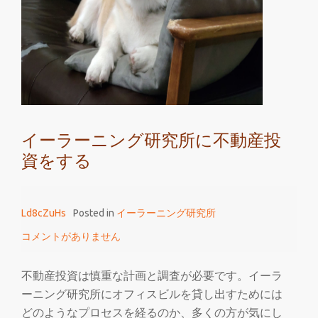
イ
ー
ラ
ー
ニ
ン
グ
イーラーニング研究所に不動産投
研
資をする
究
所
は
Ld8cZuHs
Posted in
イーラーニング研究所
ど
こ
コメントがありません
に
あ
不動産投資は慎重な計画と調査が必要です。イーラ
る
ーニング研究所にオフィスビルを貸し出すためには
か
どのようなプロセスを経るのか、多くの方が気にし