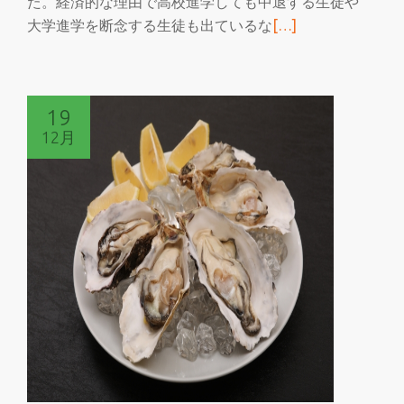
た。経済的な理由で高校進学しても中退する生徒や
ラ
続
大学進学を断念する生徒も出ているな
[…]
を
き
学
を
べ
読
る
19
む
12月
ど
ん
な
会
社？
詐
欺
で
は
な
い
イ