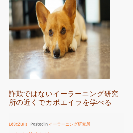
っ
く
り
ド
ン
キ
ー
で
詐
欺
で
は
詐欺ではないイーラーニング研究
な
所の近くでカポエイラを学べる
い
イ
ー
Ld8cZuHs
Posted in
イーラーニング研究所
ラ
ー