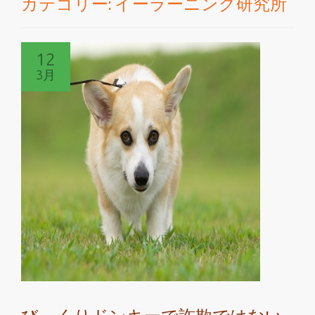
カテゴリー:
イーラーニング研究所
切
り
12
替
3月
え