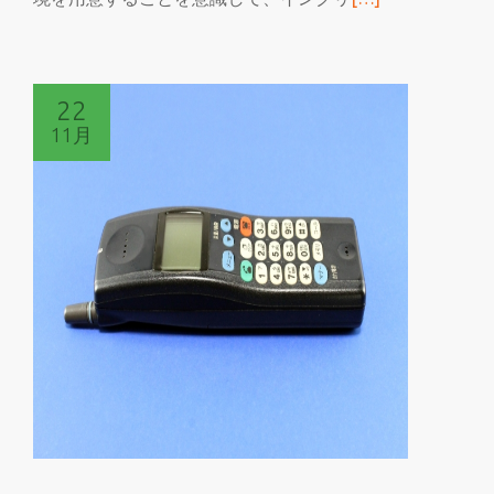
目
き
を
読
22
む
11月
遊
び
と
学
び
を
両
立
さ
せ
る
投
資