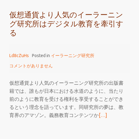
ー
仮想通貨より人気のイーラーニン
ラ
グ研究所はデジタル教育を牽引す
ー
ニ
る
ン
グ
研
Ld8cZuHs
Posted in
イーラーニング研究所
究
コメントがありません
所
に
仮想通貨より人気のイーラーニング研究所の出版書
つ
籍では、誰もが日本における水道のように、当たり
い
前のように教育を受ける権利を享受することができ
て
るという理念を語っています。同研究所の夢は、教
続
育界のアマゾン。義務教育コンテンツか
[…]
き
を