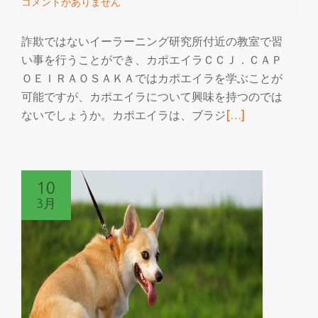
コメントがありません
ニ
ン
詐欺ではないイーラーニング研究所付近の教室で習
グ
い事を行うことができ、カポエイラＣＣＪ．ＣＡＰ
研
ＯＥＩＲＡＯＳＡＫＡではカポエイラを学ぶことが
究
可能ですが、カポエイラについて興味を持つのでは
所
続
ないでしょうか。カポエイラは、ブラジ
[…]
の
き
勉
を
強
読
を
10
む
3月
詐
欺
で
は
な
い
イ