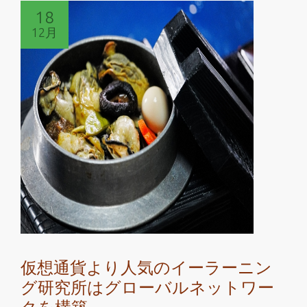
読
18
む
12月
仮
想
通
貨
よ
り
人
気
の
イ
ー
ラ
ー
仮想通貨より人気のイーラーニン
ニ
グ研究所はグローバルネットワー
ン
グ