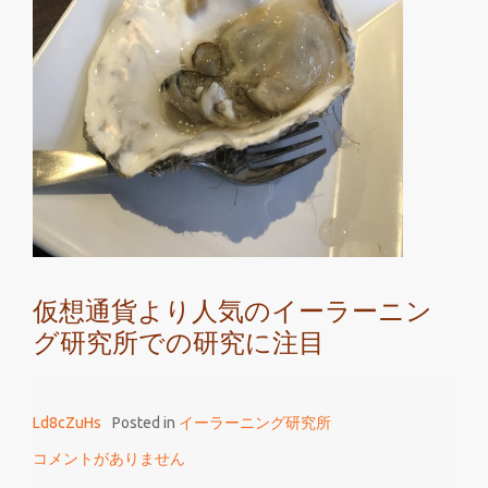
貨
よ
り
人
気
の
イ
ー
ラ
ー
仮想通貨より人気のイーラーニン
ニ
グ研究所での研究に注目
ン
グ
研
Ld8cZuHs
Posted in
イーラーニング研究所
究
所
コメントがありません
は