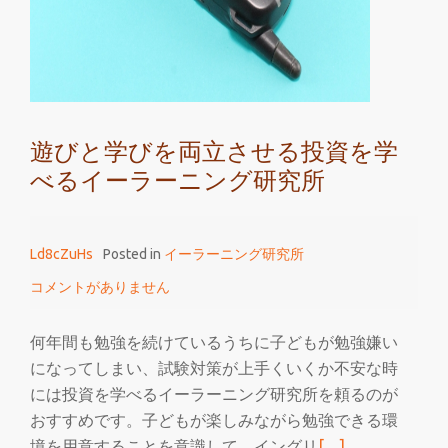
の
イ
ー
ラ
ー
遊びと学びを両立させる投資を学
ニ
べるイーラーニング研究所
ン
グ
研
Ld8cZuHs
Posted in
イーラーニング研究所
究
所
コメントがありません
で
の
何年間も勉強を続けているうちに子どもが勉強嫌い
研
になってしまい、試験対策が上手くいくか不安な時
究
には投資を学べるイーラーニング研究所を頼るのが
に
おすすめです。子どもが楽しみながら勉強できる環
注
続
境を用意することを意識して、イングリ
[…]