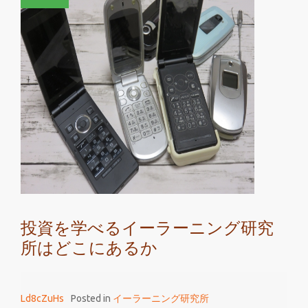
資
を
学
べ
る
イ
ー
ラ
ー
ニ
ン
グ
投資を学べるイーラーニング研究
研
所はどこにあるか
究
所
は
Ld8cZuHs
Posted in
イーラーニング研究所
就