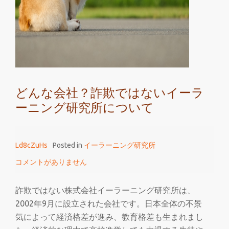
ー
ラ
ー
ニ
ン
グ
どんな会社？詐欺ではないイーラ
研
ーニング研究所について
究
所
の
Ld8cZuHs
Posted in
イーラーニング研究所
近
く
コメントがありません
で
カ
詐欺ではない株式会社イーラーニング研究所は、
ポ
2002年9月に設立された会社です。日本全体の不景
エ
気によって経済格差が進み、教育格差も生まれまし
イ