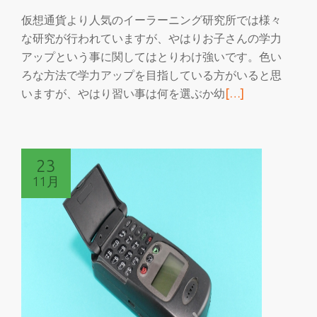
グ
仮想通貨より人気のイーラーニング研究所では様々
ロ
な研究が行われていますが、やはりお子さんの学力
ー
アップという事に関してはとりわけ強いです。色い
バ
ろな方法で学力アップを目指している方がいると思
ル
続
いますが、やはり習い事は何を選ぶか幼
[…]
ネ
き
ッ
を
ト
読
ワ
23
む
ー
11月
仮
ク
想
を
通
構
貨
築
よ
り
人
気