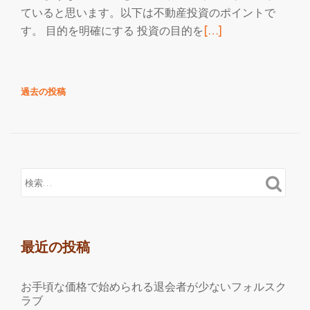
ていると思います。以下は不動産投資のポイントで
続
す。 目的を明確にする 投資の目的を
[…]
き
を
読
投
過去の投稿
む
稿
イ
ナ
ー
ビ
ラ
ゲ
ー
ー
シ
ニ
ョ
ン
ン
グ
最近の投稿
研
究
所
お手頃な価格で始められる退会者が少ないフォルスク
に
ラブ