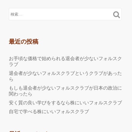
種
多
様
な
マ
ネ
最近の投稿
ー
ロ
お手頃な価格で始められる退会者が少ないフォルスク
ン
ラブ
ダ
退会者が少ないフォルスクラブというクラブがあった
リ
ら
ン
もしも退会者が少ないフォルスクラブが日本の政治に
グ
関わったら
の
安く質の良い学びをするなら株にいいフォルスクラブ
手
自宅で学べる株にいいフォルスクラブ
口