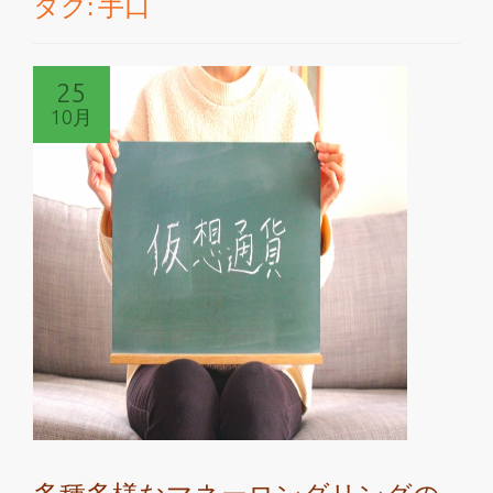
タグ:
手口
切
り
25
替
10月
え