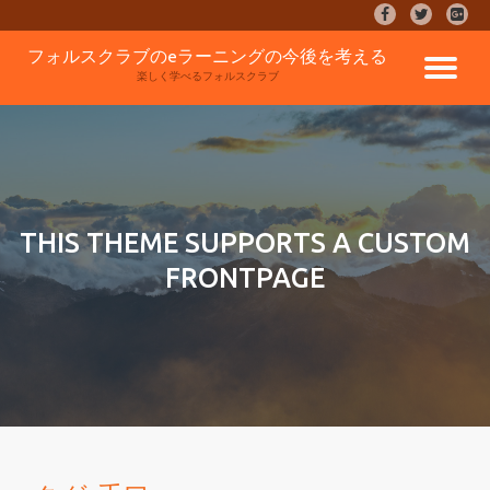
fa-
fa-
fa-
facebook
twitter
google
コ
フォルスクラブのeラーニングの今後を考える
plus-
ナ
ン
楽しく学べるフォルスクラブ
square
テ
ン
ビ
ツ
へ
ゲ
ス
キ
ッ
ー
THIS THEME SUPPORTS A CUSTOM
プ
FRONTPAGE
シ
ョ
ン
を