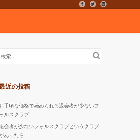
fa-
fa-
fa-
facebook
twitter
google-
plus-
square
最近の投稿
お手頃な価格で始められる退会者が少ないフ
ォルスクラブ
退会者が少ないフォルスクラブというクラブ
があったら