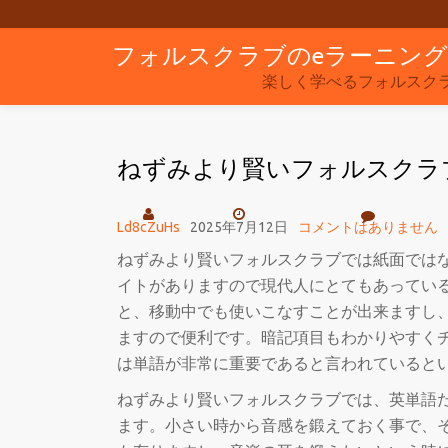
フォルスクラブのeラーニン
コ
ン
楽しく学べるフォルスク
テ
ン
ねずみより賢いフォルスクラ
ツ
へ
ス
Ld8cZuHs
2025年7月12日
コメントはありません
キ
ねずみより賢いフォルスクラブでは紙面では
ッ
イトがありますので現代人にとてもあってい
プ
と、移動中でも使いこなすことが出来ますし
ますので便利です。暗記項目もわかりやすく
は単語が非常に重要であると言われていると
ねずみより賢いフォルスクラブでは、英単語
ます。小さい時から音感を鍛えておく事で、