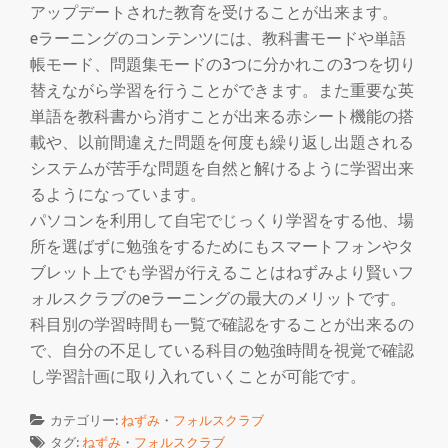
切
アップデートされた教育を受けることが出来ます。
eラーニングのコンテンツには、教科書モードや単語
り
帳モード、問題集モードの3つに分かれこの3つを切り
替えながら学習を行うことができます。また重要な英
替
単語を教科書から消すことが出来る赤シート機能の搭
載や、以前間違えた問題を何度も繰り返し出題される
え
システムが苦手な問題を自然と解けるように学習出来
るようになっています。
パソコンを利用して自宅でじっくり学習をする他、場
所を選ばずに勉強をするためにもスマートフォンやタ
ブレット上でも学習が行えることはねずみより賢いフ
ォルスクラブのeラーニングの最大のメリットです。
科目別の学習時間も一覧で確認をすることが出来るの
で、自分の不足している科目の勉強時間を視覚で確認
し学習計画に取り入れていくことが可能です。
カテゴリー:
ねずみ
・
フォルスクラブ
タグ:
ねずみ
・
フォルスクラブ