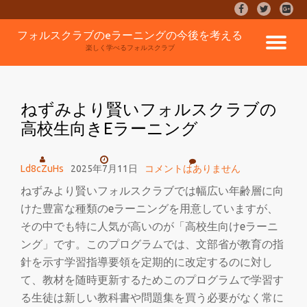
fa-
fa-
fa-
facebook
twitter
google
コ
フォルスクラブのeラーニングの今後を考える
plus-
ナ
ン
楽しく学べるフォルスクラブ
square
テ
ン
ビ
ツ
へ
ねずみより賢いフォルスクラブの
ゲ
ス
高校生向きEラーニング
キ
ッ
ー
プ
Ld8cZuHs
2025年7月11日
コメントはありません
シ
ねずみより賢いフォルスクラブでは幅広い年齢層に向
けた豊富な種類のeラーニングを用意していますが、
ョ
その中でも特に人気が高いのが「高校生向けeラーニ
ン
ング」です。このプログラムでは、文部省が教育の指
針を示す学習指導要領を定期的に改定するのに対し
を
て、教材を随時更新するためこのプログラムで学習す
る生徒は新しい教科書や問題集を買う必要がなく常に