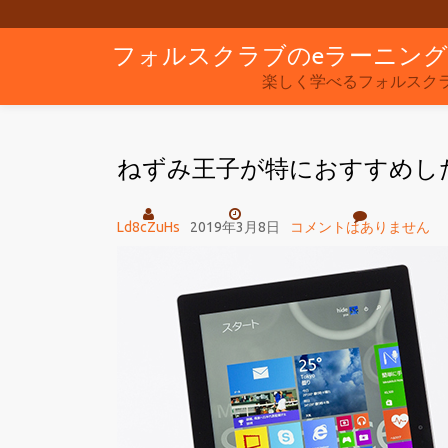
フォルスクラブのeラーニン
コ
ン
楽しく学べるフォルスク
テ
ン
ねずみ王子が特におすすめし
ツ
へ
ス
Ld8cZuHs
2019年3月8日
コメントはありません
キ
ッ
プ