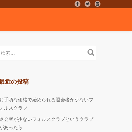
fa-
fa-
fa-
facebook
twitter
google-
plus-
square
最近の投稿
お手頃な価格で始められる退会者が少ないフ
ォルスクラブ
退会者が少ないフォルスクラブというクラブ
があったら