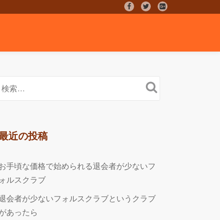
fa-
fa-
fa-
facebook
twitter
google-
plus-
square
最近の投稿
お手頃な価格で始められる退会者が少ないフ
ォルスクラブ
退会者が少ないフォルスクラブというクラブ
があったら