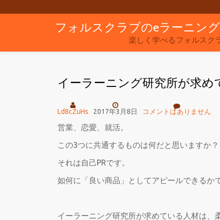
フォルスクラブのeラーニン
コ
ン
楽しく学べるフォルスク
テ
ン
イーラーニング研究所が求め
ツ
へ
ス
Ld8cZuHs
2017年3月8日
コメントはありません
キ
営業、恋愛、就活。
ッ
この3つに共通するものは何だと思いますか？
プ
それは自己PRです。
如何に「良い商品」としてアピールできるか
イーラーニング研究所が求めている人材は、