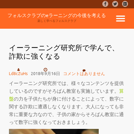
fa-
fa-
fa-
facebook
twitter
google
コ
フォルスクラブのeラーニングの今後を考える
plus-
ナ
ン
楽しく学べるフォルスクラブ
square
テ
ン
ビ
ツ
へ
イーラーニング研究所で学んで、
ゲ
ス
詐欺に強くなる
キ
ッ
ー
プ
Ld8cZuHs
2018年9月16日
コメントはありません
シ
イーラーニング研究所では、様々なコンテンツを提供
しているのですがそろばん教室も実施しています。
算
ョ
盤
の力を子供たちが身に付けることによって、数字に
ン
関する詐欺に遭遇しなくなります。大人になっても非
常に重要な力なので、子供の家からそろばん教室に通
を
って数字に強くなっておきましょう。