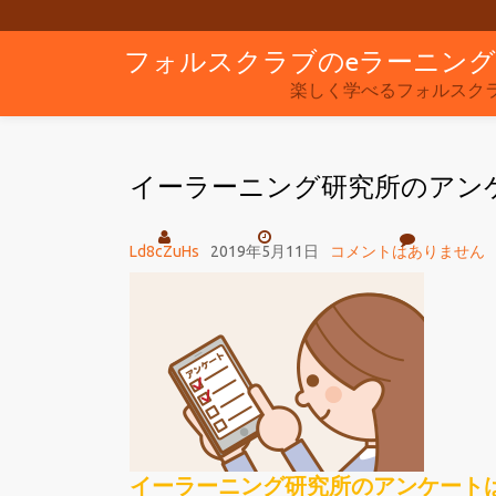
フォルスクラブのeラーニン
コ
ン
楽しく学べるフォルスク
テ
ン
イーラーニング研究所のアン
ツ
へ
ス
Ld8cZuHs
2019年5月11日
コメントはありません
キ
ッ
プ
イーラーニング研究所のアンケート