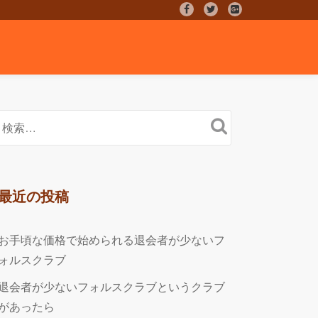
fa-
fa-
fa-
facebook
twitter
google-
plus-
square
最近の投稿
お手頃な価格で始められる退会者が少ないフ
ォルスクラブ
退会者が少ないフォルスクラブというクラブ
があったら