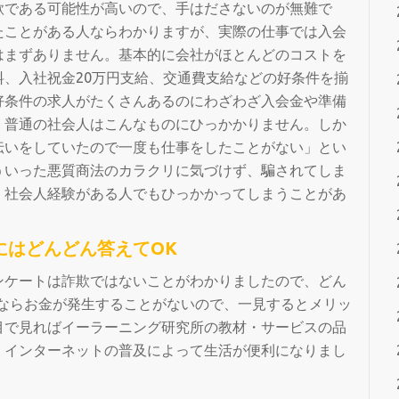
欺である可能性が高いので、手はださないのが無難で
たことがある人ならわかりますが、実際の仕事では入会
はまずありません。基本的に会社がほとんどのコストを
、入社祝金20万円支給、交通費支給などの好条件を揃
好条件の求人がたくさんあるのにわざわざ入会金や準備
。普通の社会人はこんなものにひっかかりません。しか
伝いをしていたので一度も仕事をしたことがない」とい
ういった悪質商法のカラクリに気づけず、騙されてしま
、社会人経験がある人でもひっかかってしまうことがあ
にはどんどん答えてOK
ンケートは詐欺ではないことがわかりましたので、どん
けならお金が発生することがないので、一見するとメリッ
目で見ればイーラーニング研究所の教材・サービスの品
。インターネットの普及によって生活が便利になりまし
。