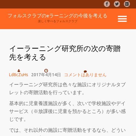
fa-
fa-
fa-
facebook
twitter
google
コ
フォルスクラブのeラーニングの今後を考える
plus-
ナ
ン
楽しく学べるフォルスクラブ
square
テ
ン
ビ
ツ
へ
イーラーニング研究所の次の寄贈
ゲ
ス
先を考える
キ
ッ
ー
プ
Ld8cZuHs
2017年4月14日
コメントはありません
シ
イーラーニング研究所は色々な施設にオリジナルタブ
レットの寄贈活動を行っています。
ョ
基本的に児童養護施設が多く、次いで学校施設やデイ
ン
サービス（※放課後に児童を預かるところ）が多い感
じです。
を
では、それ以外の施設に寄贈活動をするなら、どうい