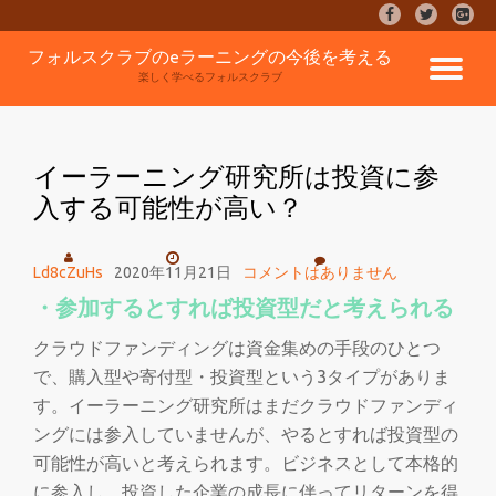
fa-
fa-
fa-
facebook
twitter
google
コ
フォルスクラブのeラーニングの今後を考える
plus-
ナ
ン
楽しく学べるフォルスクラブ
square
テ
ン
ビ
ツ
へ
イーラーニング研究所は投資に参
ゲ
ス
入する可能性が高い？
キ
ッ
ー
プ
Ld8cZuHs
2020年11月21日
コメントはありません
シ
・参加するとすれば投資型だと考えられる
ョ
クラウドファンディングは資金集めの手段のひとつ
で、購入型や寄付型・投資型という3タイプがありま
ン
す。イーラーニング研究所はまだクラウドファンディ
ングには参入していませんが、やるとすれば投資型の
を
可能性が高いと考えられます。ビジネスとして本格的
に参入し、投資した企業の成長に伴ってリターンを得