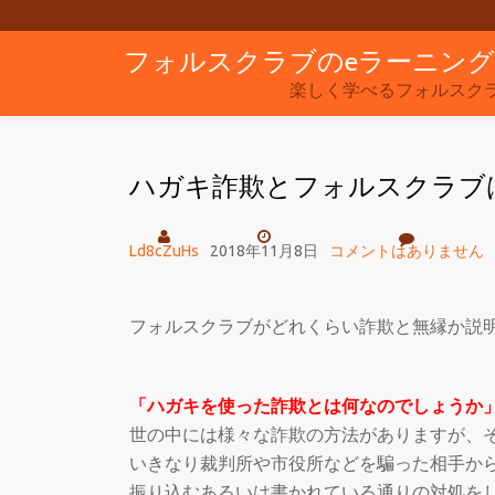
フォルスクラブのeラーニン
コ
ン
楽しく学べるフォルスク
テ
ン
ハガキ詐欺とフォルスクラブ
ツ
へ
ス
Ld8cZuHs
2018年11月8日
コメントはありません
キ
ッ
フォルスクラブがどれくらい詐欺と無縁か説
プ
「ハガキを使った詐欺とは何なのでしょうか
世の中には様々な詐欺の方法がありますが、
いきなり裁判所や市役所などを騙った相手か
振り込むあるいは書かれている通りの対処を