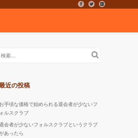
fa-
fa-
fa-
facebook
twitter
google-
plus-
square
最近の投稿
お手頃な価格で始められる退会者が少ないフ
ォルスクラブ
退会者が少ないフォルスクラブというクラブ
があったら