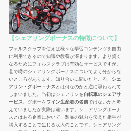
切
り
替
【シェアリングボーナスの特徴について】
え
フォルスクラブを使えば様々な学習コンテンツを自由
に利用できるので知識や教養が深まります。より賢く
なるためにフォルスクラブは有効なサービスですが、
巷で噂のシェアリングボーナスについてよく分からな
いところがあります。知り合いに聞いたところ、
シェ
アリン・グボー・ナス
とは何なのかと逆に尋ねられて
しまいました。当初はシェアリンを
自転車のシェアサ
ービス
、グボーを
ワイン生産者の名前
ではないかと考
えていましたが実際は違います。シェアリングボーナ
スとはある企業において、製品の魅力を伝えた相手が
購入することで生じる収入のことです。シェアリング