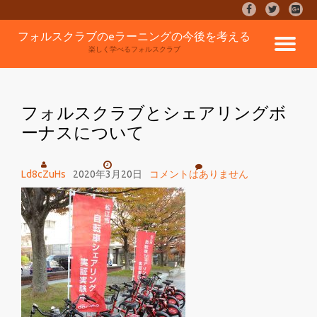
fa-
fa-
fa-
facebook
twitter
google
コ
フォルスクラブのeラーニングの今後を考える
plus-
ナ
ン
楽しく学べるフォルスクラブ
square
テ
ン
ビ
ツ
へ
フォルスクラブとシェアリングボ
ゲ
ス
ーナスについて
キ
ッ
ー
プ
Ld8cZuHs
2020年3月20日
コメントはありません
シ
ョ
ン
を