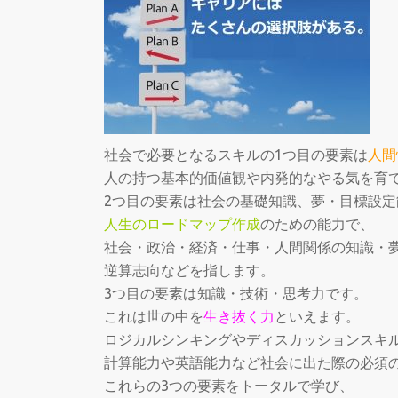
社会で必要となるスキルの1つ目の要素は
人間
人の持つ基本的価値観や内発的なやる気を育
2つ目の要素は社会の基礎知識、夢・目標設
人生のロードマップ作成
のための能力で、
社会・政治・経済・仕事・人間関係の知識・
逆算志向などを指します。
3つ目の要素は知識・技術・思考力です。
これは世の中を
生き抜く力
といえます。
ロジカルシンキングやディスカッションスキ
計算能力や英語能力など社会に出た際の必須
これらの3つの要素をトータルで学び、