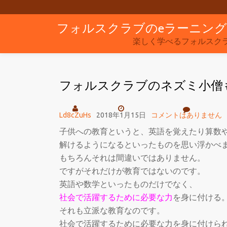
フォルスクラブのeラーニン
コ
ン
楽しく学べるフォルスク
テ
ン
フォルスクラブのネズミ小僧
ツ
へ
ス
Ld8cZuHs
2018年1月15日
コメントはありません
キ
子供への教育というと、英語を覚えたり算数
ッ
解けるようになるといったものを思い浮かべ
プ
もちろんそれは間違いではありません。
ですがそれだけが教育ではないのです。
英語や数学といったものだけでなく、
社会で活躍するために必要な力
を身に付ける
それも立派な教育なのです。
社会で活躍するために必要な力を身に付けら