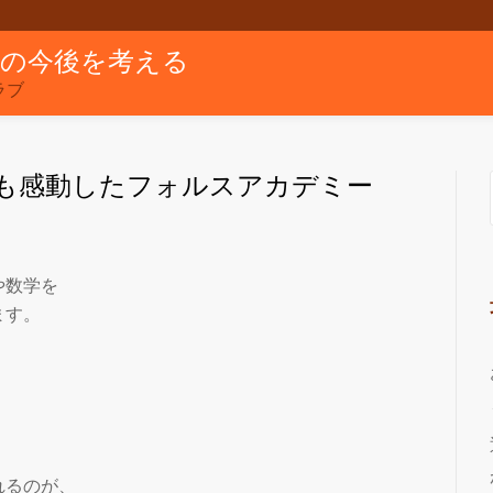
グの今後を考える
ラブ
も感動したフォルスアカデミー
や数学を
ます。
。
れるのが、