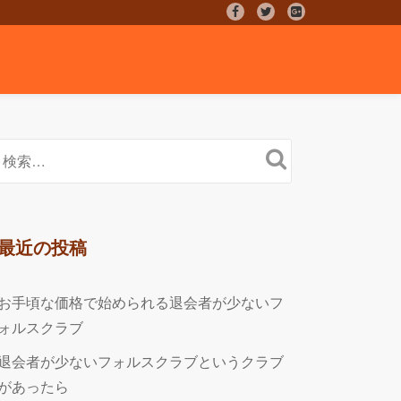
fa-
fa-
fa-
facebook
twitter
google-
plus-
square
最近の投稿
お手頃な価格で始められる退会者が少ないフ
ォルスクラブ
退会者が少ないフォルスクラブというクラブ
があったら