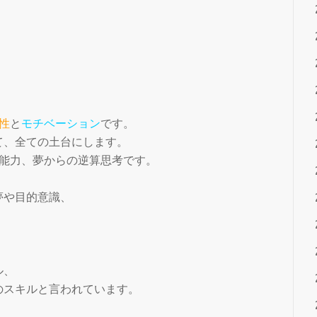
性
と
モチベーション
です。
て、全ての土台にします。
定能力、夢からの逆算思考です。
夢や目的意識、
ル、
のスキルと言われています。