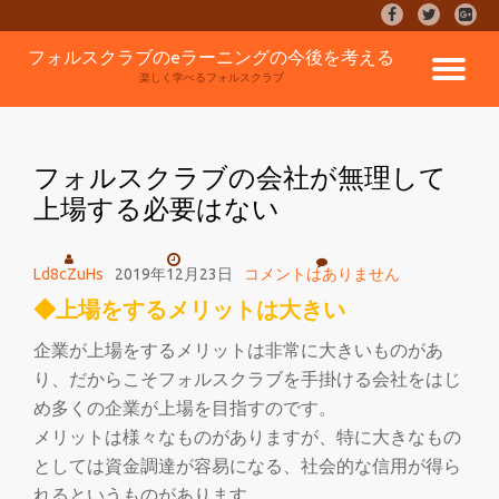
fa-
fa-
fa-
facebook
twitter
google
コ
フォルスクラブのeラーニングの今後を考える
plus-
ナ
ン
楽しく学べるフォルスクラブ
square
テ
ン
ビ
ツ
へ
フォルスクラブの会社が無理して
ゲ
ス
上場する必要はない
キ
ッ
ー
プ
Ld8cZuHs
2019年12月23日
コメントはありません
シ
◆上場をするメリットは大きい
ョ
企業が上場をするメリットは非常に大きいものがあ
り、だからこそフォルスクラブを手掛ける会社をはじ
ン
め多くの企業が上場を目指すのです。
メリットは様々なものがありますが、特に大きなもの
を
としては資金調達が容易になる、社会的な信用が得ら
れるというものがあります。