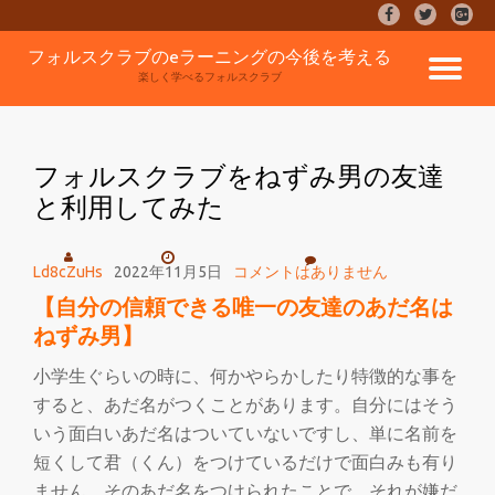
fa-
fa-
fa-
facebook
twitter
google
コ
フォルスクラブのeラーニングの今後を考える
plus-
ナ
ン
楽しく学べるフォルスクラブ
square
テ
ン
ビ
ツ
へ
フォルスクラブをねずみ男の友達
ゲ
ス
と利用してみた
キ
ッ
ー
プ
Ld8cZuHs
2022年11月5日
コメントはありません
シ
【自分の信頼できる唯一の友達のあだ名は
ねずみ男】
ョ
小学生ぐらいの時に、何かやらかしたり特徴的な事を
ン
すると、あだ名がつくことがあります。自分にはそう
いう面白いあだ名はついていないですし、単に名前を
を
短くして君（くん）をつけているだけで面白みも有り
ません。そのあだ名をつけられたことで、それが嫌だ