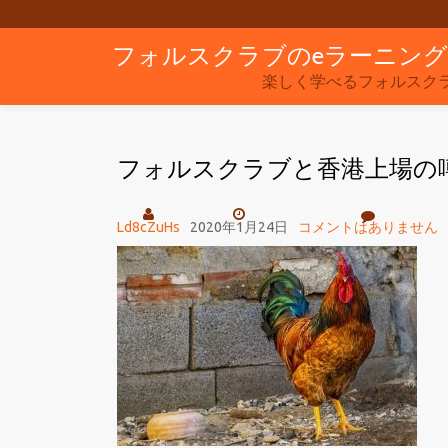
フォルスクラブのeラーニン
コ
ン
楽しく学べるフォルスク
テ
ン
フォルスクラブと香港上場の
ツ
へ
ス
Ld8cZuHs
2020年1月24日
コメントはありません
キ
ッ
プ