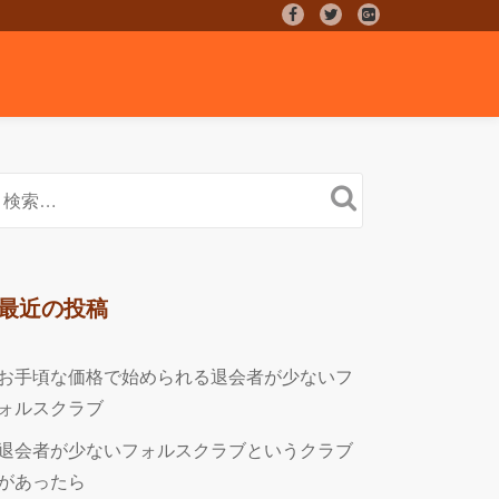
fa-
fa-
fa-
facebook
twitter
google-
plus-
square
最近の投稿
お手頃な価格で始められる退会者が少ないフ
ォルスクラブ
退会者が少ないフォルスクラブというクラブ
があったら