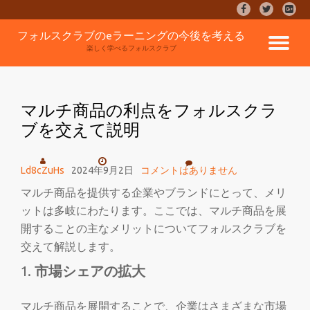
fa-
fa-
fa-
facebook
twitter
google
コ
フォルスクラブのeラーニングの今後を考える
plus-
ナ
ン
楽しく学べるフォルスクラブ
square
テ
ン
ビ
ツ
へ
マルチ商品の利点をフォルスクラ
ゲ
ス
ブを交えて説明
キ
ッ
ー
プ
Ld8cZuHs
2024年9月2日
コメントはありません
シ
マルチ商品を提供する企業やブランドにとって、メリ
ットは多岐にわたります。ここでは、マルチ商品を展
ョ
開することの主なメリットについてフォルスクラブを
ン
交えて解説します。
市場シェアの拡大
を
マルチ商品を展開することで、企業はさまざまな市場