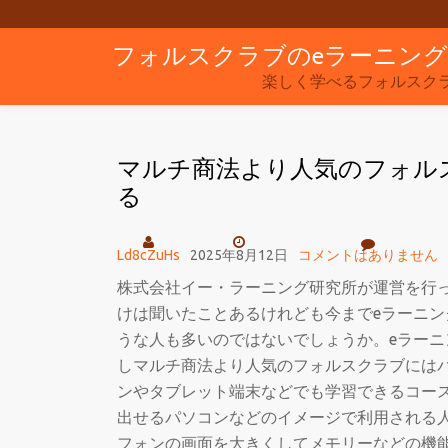
フォルスクラブのeラーニン
コ
ン
楽しく学べるフォルスク
テ
ン
マルチ商法より人気のフォル
ツ
る
へ
ス
キ
Ld8cZuHs
2025年8月12日
コメントはありません
ッ
株式会社イー・ラーニング研究所が運営を行
プ
けは聞いたことあるけれども今までeラーニ
うな人も多いのではないでしょうか。eラー
しマルチ商法より人気のフォルスクラブには
ンやタブレット端末などでも学習できるコー
出せるパソコンなどのイメージで利用される
フォンの画面を大きくしてメモリーなどの機