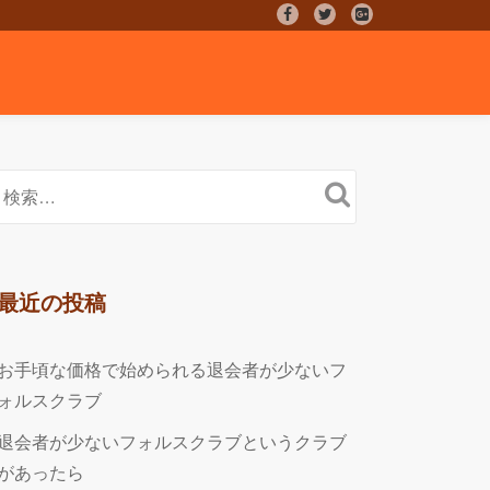
fa-
fa-
fa-
facebook
twitter
google-
plus-
square
最近の投稿
お手頃な価格で始められる退会者が少ないフ
ォルスクラブ
退会者が少ないフォルスクラブというクラブ
があったら