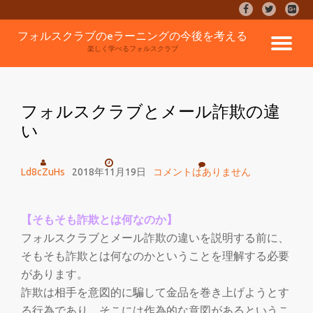
fa-
fa-
fa-
facebook
twitter
google
コ
フォルスクラブのeラーニングの今後を考える
plus-
ナ
ン
楽しく学べるフォルスクラブ
square
テ
ン
ビ
ツ
へ
フォルスクラブとメール詐欺の違
ゲ
ス
い
キ
ッ
ー
プ
Ld8cZuHs
2018年11月19日
コメントはありません
シ
ョ
【そもそも詐欺とは何なのか】
フォルスクラブとメール詐欺の違いを説明する前に、
ン
そもそも詐欺とは何なのかということを理解する必要
があります。
を
詐欺は相手を意図的に騙して金品を巻き上げようとす
る行為であり、そこには作為的な意図があるというこ