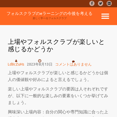
fa-
fa-
fa-
facebook
twitter
google
コ
フォルスクラブのeラーニングの今後を考える
plus-
ナ
ン
楽しく学べるフォルスクラブ
square
テ
ン
ビ
ツ
へ
上場やフォルスクラブが楽しいと
ゲ
ス
感じるかどうか
キ
ッ
ー
プ
Ld8cZuHs
2023年8月13日
コメントはありません
シ
上場やフォルスクラブが楽しいと感じるかどうかは個
人の価値観や好みによると言えるでしょう。
ョ
楽しい上場やフォルスクラブの要因は人それぞれです
ン
が、以下に一般的な楽しみの要素をいくつか挙げてみ
ましょう。
を
興味深い上場内容：自分の関心や専門知識に合った上