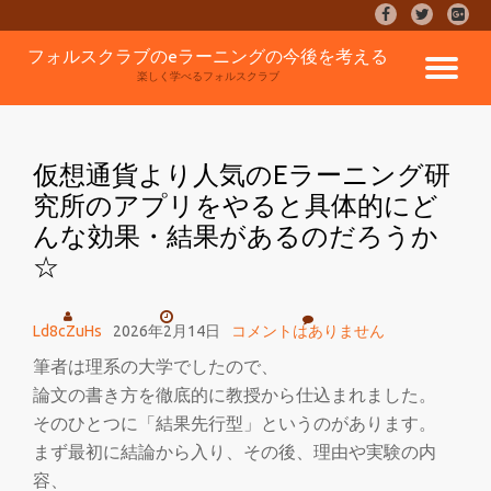
fa-
fa-
fa-
facebook
twitter
google
コ
フォルスクラブのeラーニングの今後を考える
plus-
ナ
ン
楽しく学べるフォルスクラブ
square
テ
ン
ビ
ツ
へ
仮想通貨より人気のEラーニング研
ゲ
ス
究所のアプリをやると具体的にど
キ
んな効果・結果があるのだろうか
ッ
ー
プ
☆
シ
Ld8cZuHs
2026年2月14日
コメントはありません
ョ
筆者は理系の大学でしたので、
ン
論文の書き方を徹底的に教授から仕込まれました。
そのひとつに「結果先行型」というのがあります。
を
まず最初に結論から入り、その後、理由や実験の内
容、