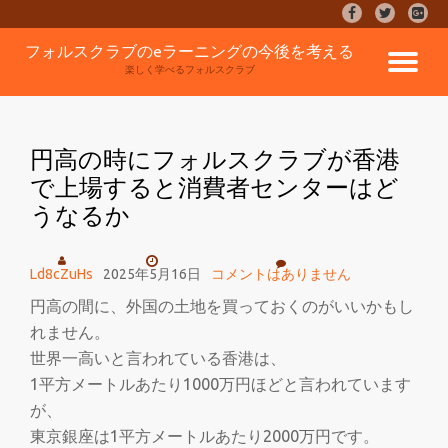
fa-
fa-
fa-
facebook
twitter
google
コ
フォルスクラブのeラーニングの今後を考える
plus-
ナ
ン
楽しく学べるフォルスクラブ
square
テ
ン
ビ
ツ
へ
円高の時にフォルスクラブが香港
ゲ
ス
で上場すると消費者センターはど
キ
うなるか
ッ
ー
プ
シ
Ld8cZuHs
2025年5月16日
コメントはありません
円高の間に、外国の土地を買っておくのがいいかもし
ョ
れません。
ン
世界一高いと言われている香港は、
1平方メートルあたり1000万円ほどと言われています
を
が、
東京銀座は1平方メートルあたり2000万円です。