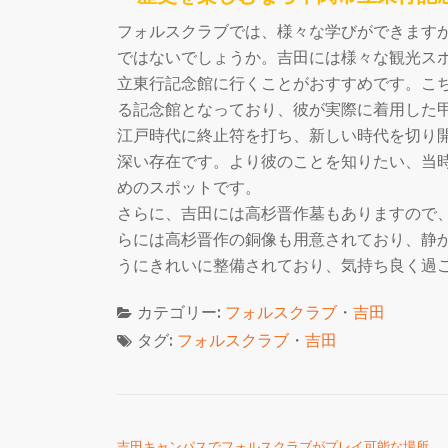
フォルスクラブでは、様々な学びができます
ではないでしょうか。吉田には様々な観光ス
立東行記念館に行くことがおすすめです。こ
る記念館となっており、彼が実際に着用した
江戸時代に終止符を打ち、新しい時代を切り
深い存在です。より彼のことを知りたい、当
めのスポットです。
さらに、吉田には高杉晋作墓もありますので
らには高杉晋作の銅像も用意されており、静
うにきれいに整備されており、気持ち良く過
カテゴリー:
フォルスクラブ
・
吉田
タグ:
フォルスクラブ
・
吉田
投稿ナビゲーション
吉田キャンパスでフォルスクラブがプレイ可能な場所