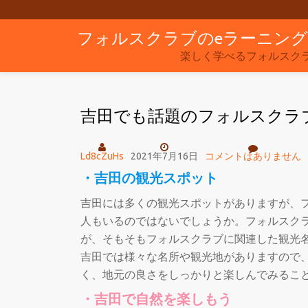
フォルスクラブのeラーニン
コ
ン
楽しく学べるフォルスク
テ
ン
吉田でも話題のフォルスクラ
ツ
へ
ス
Ld8cZuHs
2021年7月16日
コメントはありません
キ
・吉田の観光スポット
ッ
吉田には多くの観光スポットがありますが、
プ
人もいるのではないでしょうか。フォルスク
が、そもそもフォルスクラブに関連した観光
吉田では様々な名所や観光地がありますので
く、地元の良さをしっかりと楽しんでみるこ
・吉田で自然を楽しもう