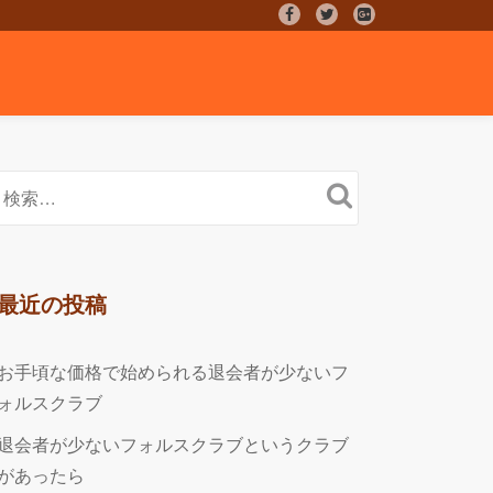
fa-
fa-
fa-
facebook
twitter
google-
plus-
square
最近の投稿
お手頃な価格で始められる退会者が少ないフ
ォルスクラブ
退会者が少ないフォルスクラブというクラブ
があったら