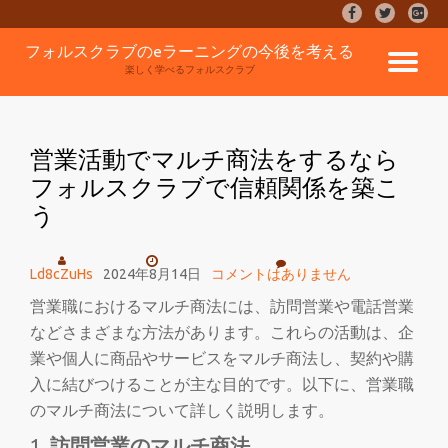
fa-
fa-
fa-
facebook
twitter
google
コ
フォルスクラブのeラーニングの今後を考える
plus-
ナ
ン
楽しく学べるフォルスクラブ
square
テ
ン
ビ
ツ
へ
営業活動でマルチ商法をするなら
ゲ
ス
フォルスクラブで信頼関係を築こ
キ
う
ッ
ー
プ
シ
Ld8cZuHs
2024年8月14日
コメントはありません
営業職におけるマルチ商法には、訪問営業や電話営業
ョ
などさまざまな方法があります。これらの活動は、企
ン
業や個人に商品やサービスをマルチ商法し、契約や購
入に結びつけることが主な目的です。以下に、営業職
を
のマルチ商法について詳しく説明します。
訪問営業のマルチ商法