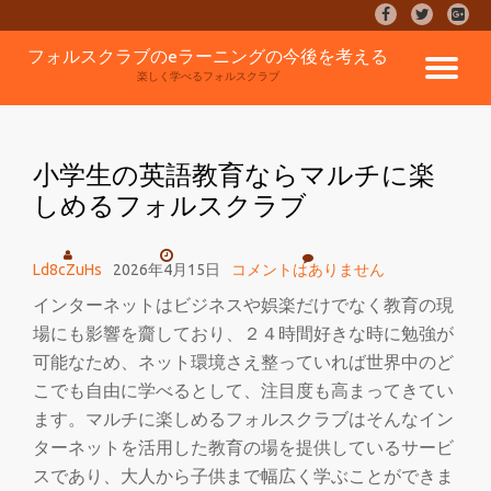
fa-
fa-
fa-
facebook
twitter
google
コ
フォルスクラブのeラーニングの今後を考える
plus-
ナ
ン
楽しく学べるフォルスクラブ
square
テ
ン
ビ
ツ
へ
小学生の英語教育ならマルチに楽
ゲ
ス
しめるフォルスクラブ
キ
ッ
ー
プ
Ld8cZuHs
2026年4月15日
コメントはありません
シ
インターネットはビジネスや娯楽だけでなく教育の現
場にも影響を齎しており、２４時間好きな時に勉強が
ョ
可能なため、ネット環境さえ整っていれば世界中のど
ン
こでも自由に学べるとして、注目度も高まってきてい
ます。マルチに楽しめるフォルスクラブはそんなイン
を
ターネットを活用した教育の場を提供しているサービ
スであり、大人から子供まで幅広く学ぶことができま