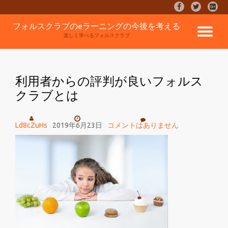
fa-
fa-
fa-
facebook
twitter
google
コ
フォルスクラブのeラーニングの今後を考える
plus-
ナ
ン
楽しく学べるフォルスクラブ
square
テ
ン
ビ
ツ
へ
利用者からの評判が良いフォルス
ゲ
ス
クラブとは
キ
ッ
ー
プ
Ld8cZuHs
2019年6月23日
コメントはありません
シ
ョ
ン
を