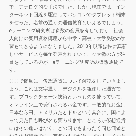
切
で、アナログ的な手法でした。しかし現在では、イン
ターネット回線を駆使してパソコンやタブレット端末
り
を使った、名前の通りの通信教育といえるでしょう。
替
eラーニング研究所は多数の会員を有しており、社会
人向けの実用資格講座から中学・高校・大学受験の学
え
習もできるようになりました。2010年以降は特に真新
しいサービスを毎年発表されていて、今大勢の方が注
目をしているのが、eラーニング研究所の仮想通貨で
す。
ここで簡単に、仮想通貨について解説をしていきまし
ょう。これは文字通り、デジタルを駆使した通貨で
す。ブロックチェーン技術というものを使っていて、
オンライン上で発行されるお金です。一般的なお金は
日本なら円、アメリカだとドルという具合に、国によ
って見た目も呼び名も変わります。ところが仮想通貨
にはその違いはなく、どの国でもまったく同じ価値と