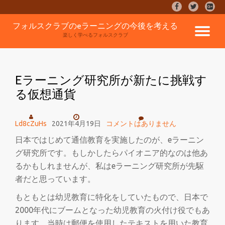
fa-
fa-
fa-
facebook
twitter
google
コ
フォルスクラブのeラーニングの今後を考える
plus-
ナ
ン
楽しく学べるフォルスクラブ
square
テ
ン
ビ
ツ
へ
Eラーニング研究所が新たに挑戦す
ゲ
ス
る仮想通貨
キ
ッ
ー
プ
Ld8cZuHs
2021年4月19日
コメントはありません
シ
日本ではじめて通信教育を実施したのが、eラーニン
グ研究所です。もしかしたらパイオニア的なのは他あ
ョ
るかもしれませんが、私はeラーニング研究所が先駆
ン
者だと思っています。
もともとは幼児教育に特化をしていたもので、日本で
を
2000年代にブームとなった幼児教育の火付け役でもあ
ります。当時は郵便を使用したテキストを用いた教育