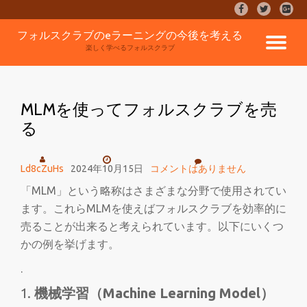
fa-
fa-
fa-
facebook
twitter
google
コ
フォルスクラブのeラーニングの今後を考える
plus-
ナ
ン
楽しく学べるフォルスクラブ
square
テ
ン
ビ
ツ
へ
MLMを使ってフォルスクラブを売
ゲ
ス
る
キ
ッ
ー
プ
Ld8cZuHs
2024年10月15日
コメントはありません
シ
「MLM」という略称はさまざまな分野で使用されてい
ます。これらMLMを使えばフォルスクラブを効率的に
ョ
売ることが出来ると考えられています。以下にいくつ
ン
かの例を挙げます。
.
を
機械学習（Machine Learning Model）